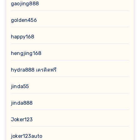
gaojing888
golden456
happy168
hengjing168
hydra888 เครดิตฟรี
jinda55
jinda888
Joker123
joker123auto