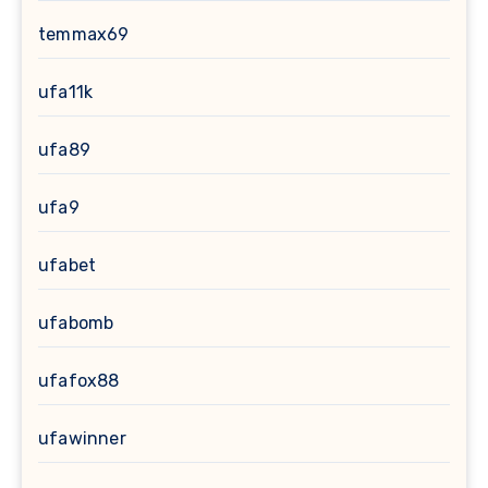
temmax69
ufa11k
ufa89
ufa9
ufabet
ufabomb
ufafox88
ufawinner