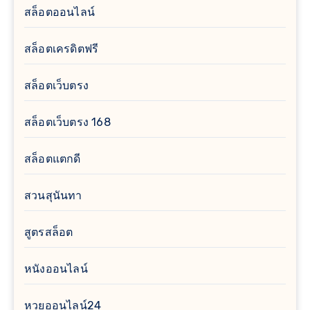
สล็อตออนไลน์
สล็อตเครดิตฟรี
สล็อตเว็บตรง
สล็อตเว็บตรง 168
สล็อตแตกดี
สวนสุนันทา
สูตรสล็อต
หนังออนไลน์
หวยออนไลน์24