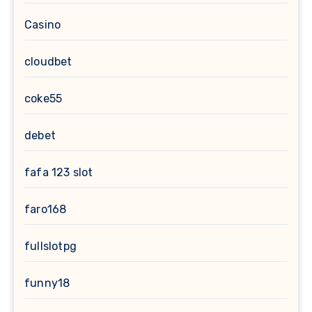
Casino
cloudbet
coke55
debet
fafa 123 slot
faro168
fullslotpg
funny18