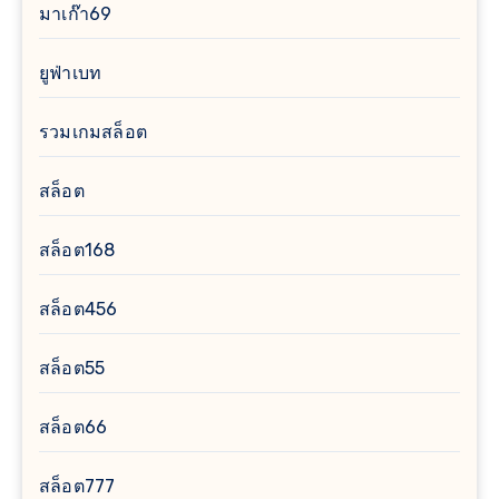
มาเก๊า69
ยูฟ่าเบท
รวมเกมสล็อต
สล็อต
สล็อต168
สล็อต456
สล็อต55
สล็อต66
สล็อต777