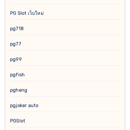
PG Slot เว็บใหม่
pg718
pg77
pg99
pgfish
pgheng
pgjoker auto
PGSlot