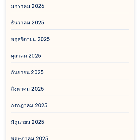
มกราคม 2026
ธันวาคม 2025
พฤศจิกายน 2025
ตุลาคม 2025
กันยายน 2025
สิงหาคม 2025
กรกฎาคม 2025
มิถุนายน 2025
พฤษภาคม 2025