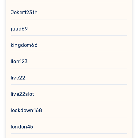
Joker123th
juad69
kingdom66
lion123
live22
live22slot
lockdown168
london45