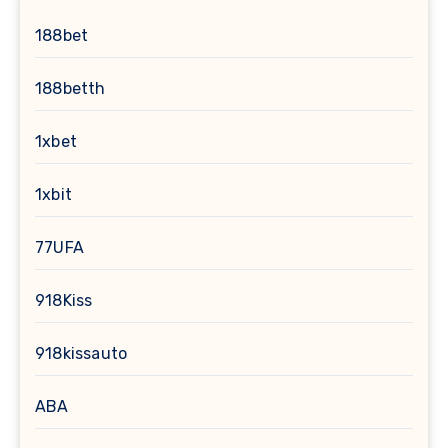
188bet
188betth
1xbet
1xbit
77UFA
918Kiss
918kissauto
ABA