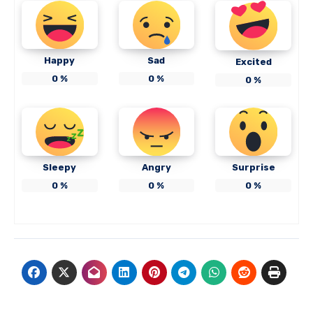
Happy
Sad
Excited
0
%
0
%
0
%
Sleepy
Angry
Surprise
0
%
0
%
0
%