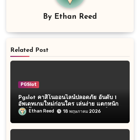
By
Ethan Reed
Related Post
PGSlot
Pgslot คาสิโนออนไลน์ปลอดภัย อันดับ 1
อัพเดทเกมใหม่ก่อนใคร เล่นง่าย แตกหนัก
คาสิโน slot กีฬา fullslotpg สุดมันส์
Ethan Reed
18 พฤษภาคม 2026
สมจริง ลงทุนน้อย Top 24 by Tim
fullslotpg3.com 11 กรกฎาคม 2026