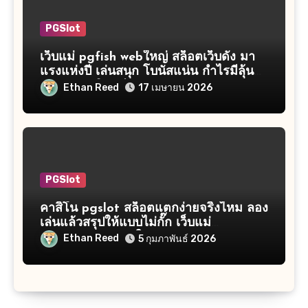
PGSlot
เว็บแม่ pgfish webใหญ่ สล็อตเว็บดัง มา
แรงแห่งปี เล่นสนุก โบนัสแน่น กำไรมีลุ้น
ทุกวัน เครดิตฟรี Top 72 by Marcia
Ethan Reed
17 เมษายน 2026
pgslotfish4.com 27 พฤษภาคม 26 พนัน
PGSlot
คาสิโน pgslot สล็อตแตกง่ายจริงไหม ลอง
เล่นแล้วสรุปให้แบบไม่กั๊ก เว็บแม่
fullslotpg2.com ใหม่ล่าสุด Top 77 by
Ethan Reed
5 กุมภาพันธ์ 2026
Wendi 1 เว็บไซต์แตกง่าย January 69