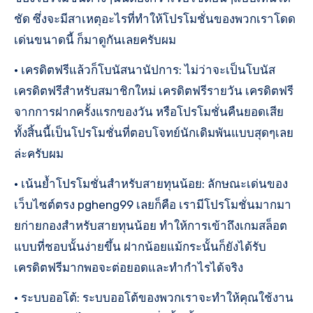
ชัด ซึ่งจะมีสาเหตุอะไรที่ทำให้โปรโมชั่นของพวกเราโดด
เด่นขนาดนี้ ก็มาดูกันเลยครับผม
• เครดิตฟรีแล้วก็โบนัสนานัปการ: ไม่ว่าจะเป็นโบนัส
เครดิตฟรีสำหรับสมาชิกใหม่ เครดิตฟรีรายวัน เครดิตฟรี
จากการฝากครั้งแรกของวัน หรือโปรโมชั่นคืนยอดเสีย
ทั้งสิ้นนี้เป็นโปรโมชั่นที่ตอบโจทย์นักเดิมพันแบบสุดๆเลย
ล่ะครับผม
• เน้นย้ำโปรโมชั่นสำหรับสายทุนน้อย: ลักษณะเด่นของ
เว็บไซต์ตรง pgheng99 เลยก็คือ เรามีโปรโมชั่นมากมา
ยก่ายกองสำหรับสายทุนน้อย ทำให้การเข้าถึงเกมสล็อต
แบบที่ชอบนั้นง่ายขึ้น ฝากน้อยแม้กระนั้นก็ยังได้รับ
เครดิตฟรีมากพอจะต่อยอดและทำกำไรได้จริง
• ระบบออโต้: ระบบออโต้ของพวกเราจะทำให้คุณใช้งาน