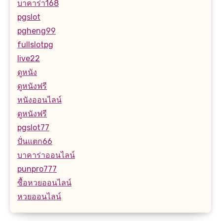
บาคาร่า168
pgslot
pgheng99
fullslotpg
live22
ดูหนัง
ดูหนังฟรี
หนังออนไลน์
ดูหนังฟรี
pgslot77
ปั่นแตก66
บาคาร่าออนไลน์
punpro777
ซื้อหวยออนไลน์
หวยออนไลน์