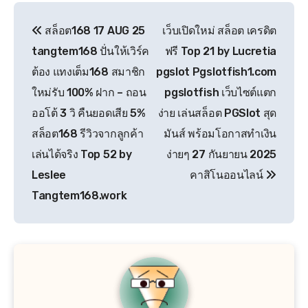
แนะแนว
สล็อต168 17 AUG 25
เว็บเปิดใหม่ สล็อต เครดิต
เรื่อง
tangtem168 ปั่นให้เวิร์ค
ฟรี Top 21 by Lucretia
ต้อง แทงเต็ม168 สมาชิก
pgslot Pgslotfish1.com
ใหม่รับ 100% ฝาก – ถอน
pgslotfish เว็บไซต์แตก
ออโต้ 3 วิ คืนยอดเสีย 5%
ง่าย เล่นสล็อต PGSlot สุด
สล็อต168 รีวิวจากลูกค้า
มันส์ พร้อมโอกาสทำเงิน
เล่นได้จริง Top 52 by
ง่ายๆ 27 กันยายน 2025
Leslee
คาสิโนออนไลน์
Tangtem168.work