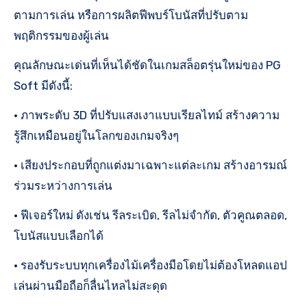
ตามการเล่น หรือการผลิตฟีพบร์โบนัสที่ปรับตาม
พฤติกรรมของผู้เล่น
คุณลักษณะเด่นที่เห็นได้ชัดในเกมสล็อตรุ่นใหม่ของ PG
Soft มีดังนี้:
• ภาพระดับ 3D ที่ปรับแสงเงาแบบเรียลไทม์ สร้างความ
รู้สึกเหมือนอยู่ในโลกของเกมจริงๆ
• เสียงประกอบที่ถูกแต่งมาเฉพาะแต่ละเกม สร้างอารมณ์
ร่วมระหว่างการเล่น
• ฟีเจอร์ใหม่ ดังเช่น รีลระเบิด, รีลไม่จำกัด, ตัวคูณตลอด,
โบนัสแบบเลือกได้
• รองรับระบบทุกเครื่องไม้เครื่องมือโดยไม่ต้องโหลดแอป
เล่นผ่านมือถือก็ลื่นไหลไม่สะดุด