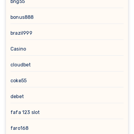
bng55
bonus888
brazil999
Casino
cloudbet
coke55
debet
fafa 123 slot
faro168