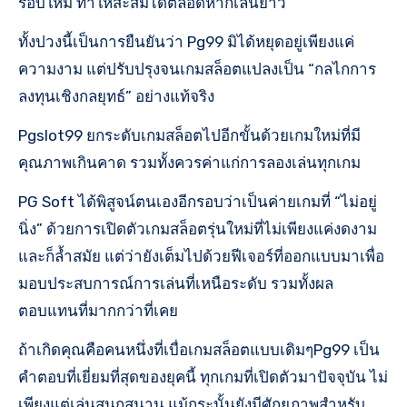
รอบใหม่ ทำให้สะสมได้ตลอดหากเล่นยาว
ทั้งปวงนี้เป็นการยืนยันว่า Pg99 มิได้หยุดอยู่เพียงแค่
ความงาม แต่ปรับปรุงจนเกมสล็อตแปลงเป็น “กลไกการ
ลงทุนเชิงกลยุทธ์” อย่างแท้จริง
Pgslot99 ยกระดับเกมสล็อตไปอีกขั้นด้วยเกมใหม่ที่มี
คุณภาพเกินคาด รวมทั้งควรค่าแก่การลองเล่นทุกเกม
PG Soft ได้พิสูจน์ตนเองอีกรอบว่าเป็นค่ายเกมที่ “ไม่อยู่
นิ่ง” ด้วยการเปิดตัวเกมสล็อตรุ่นใหม่ที่ไม่เพียงแค่งดงาม
และก็ล้ำสมัย แต่ว่ายังเต็มไปด้วยฟีเจอร์ที่ออกแบบมาเพื่อ
มอบประสบการณ์การเล่นที่เหนือระดับ รวมทั้งผล
ตอบแทนที่มากกว่าที่เคย
ถ้าเกิดคุณคือคนหนึ่งที่เบื่อเกมสล็อตแบบเดิมๆPg99 เป็น
คำตอบที่เยี่ยมที่สุดของยุคนี้ ทุกเกมที่เปิดตัวมาปัจจุบัน ไม่
เพียงแต่เล่นสนุกสนาน แม้กระนั้นยังมีศักยภาพสำหรับ