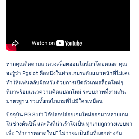
หากคุณติดตามแวดวงสล็อตออนไลน์มาโดยตลอด คุณ
จะรู้ว่า Pgslot คือหนึ่งในค่ายเกมระดับแนวหน้าที่ไม่เคย
ทำให้แฟนคลับผิดหวัง ด้วยการเปิดตัวเกมสล็อตใหม่ๆ
ที่มาพร้อมแนวความคิดแปลกใหม่ ระบบภาพที่งามเกิน
มาตรฐาน รวมทั้งกลไกเกมที่ไม่มีใครเหมือน
ปัจจุบัน PG Soft ได้ปลดปล่อยเกมใหม่ออกมาหลายเกม
ในช่วงต้นปีนี้ และสิ่งที่น่าเร้าใจเป็น ทุกเกมถูกวางแบบมา
เพื่อ “ทำการตลาดใหม่” ไม่ว่าจะเป็นธีมที่แตกต่างกัน