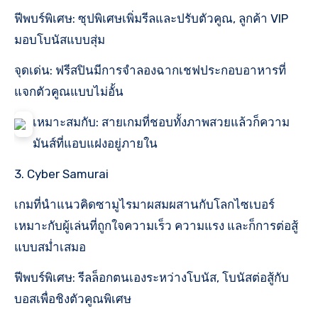
ฟีพบร์พิเศษ: ซุปพิเศษเพิ่มรีลและปรับตัวคูณ, ลูกค้า VIP
มอบโบนัสแบบสุ่ม
จุดเด่น: ฟรีสปินมีการจำลองฉากเชฟประกอบอาหารที่
แจกตัวคูณแบบไม่อั้น
เหมาะสมกับ: สายเกมที่ชอบทั้งภาพสวยแล้วก็ความ
มันส์ที่แอบแฝงอยู่ภายใน
3. Cyber Samurai
เกมที่นำแนวคิดซามูไรมาผสมผสานกับโลกไซเบอร์
เหมาะกับผู้เล่นที่ถูกใจความเร็ว ความแรง และก็การต่อสู้
แบบสม่ำเสมอ
ฟีพบร์พิเศษ: รีลล็อกตนเองระหว่างโบนัส, โบนัสต่อสู้กับ
บอสเพื่อชิงตัวคูณพิเศษ