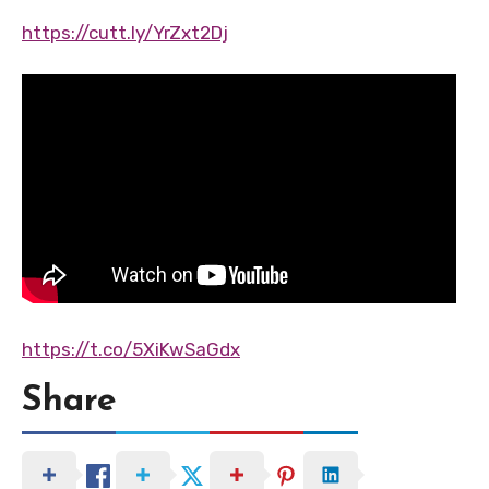
https://cutt.ly/YrZxt2Dj
https://t.co/5XiKwSaGdx
Share