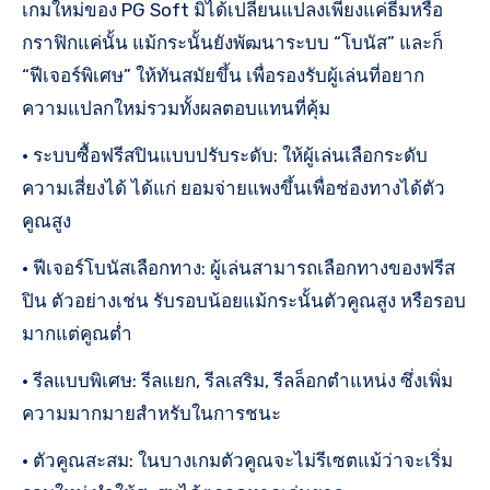
เกมใหม่ของ PG Soft มิได้เปลี่ยนแปลงเพียงแค่ธีมหรือ
กราฟิกแค่นั้น แม้กระนั้นยังพัฒนาระบบ “โบนัส” และก็
“ฟีเจอร์พิเศษ” ให้ทันสมัยขึ้น เพื่อรองรับผู้เล่นที่อยาก
ความแปลกใหม่รวมทั้งผลตอบแทนที่คุ้ม
• ระบบซื้อฟรีสปินแบบปรับระดับ: ให้ผู้เล่นเลือกระดับ
ความเสี่ยงได้ ได้แก่ ยอมจ่ายแพงขึ้นเพื่อช่องทางได้ตัว
คูณสูง
• ฟีเจอร์โบนัสเลือกทาง: ผู้เล่นสามารถเลือกทางของฟรีส
ปิน ตัวอย่างเช่น รับรอบน้อยแม้กระนั้นตัวคูณสูง หรือรอบ
มากแต่คูณต่ำ
• รีลแบบพิเศษ: รีลแยก, รีลเสริม, รีลล็อกตำแหน่ง ซึ่งเพิ่ม
ความมากมายสำหรับในการชนะ
• ตัวคูณสะสม: ในบางเกมตัวคูณจะไม่รีเซตแม้ว่าจะเริ่ม