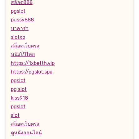
สล็อต888
pgslot
pussy888
บาคาร่า
slotxo
สล็อตเว็บตรง
หนังโป๊ไทย
https://1xbetth.vip
https://pgslot.spa
pgslot
pg slot
kiss918
pgslot
slot
สล็อตเว็บตรง
ดูหนังออนไลน์