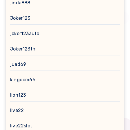
jinda888
Joker123
joker123auto
Joker123th
juad69
kingdom66
lion123
live22
live22slot