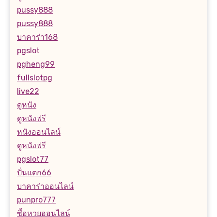
pussy888
pussy888
บาคาร่า168
pgslot
pgheng99
fullslotpg
live22
ดูหนัง
ดูหนังฟรี
หนังออนไลน์
ดูหนังฟรี
pgslot77
ปั่นแตก66
บาคาร่าออนไลน์
punpro777
ซื้อหวยออนไลน์