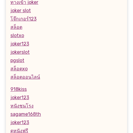
ทางเข้า joker
joker slot
โจ๊กเกอร์123
สล็อต
slotxo
joker123
jokerslot
pgslot
สล็อตxo
สล็อตออนไลน์
918kiss
joker123
หนังชนโรง
sagame168th
joker123
ดูหนังฟรี