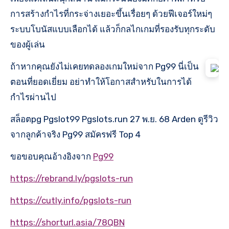
การสร้างกำไรที่กระจ่างเยอะขึ้นเรื่อยๆ ด้วยฟีเจอร์ใหม่ๆ
ระบบโบนัสแบบเลือกได้ แล้วก็กลไกเกมที่รองรับทุกระดับ
ของผู้เล่น
ถ้าหากคุณยังไม่เคยทดลองเกมใหม่จาก Pg99 นี่เป็น
ตอนที่ยอดเยี่ยม อย่าทำให้โอกาสสำหรับในการได้
กำไรผ่านไป
สล็อตpg Pgslot99 Pgslots.run 27 พ.ย. 68 Arden ดูรีวิว
จากลูกค้าจริง Pg99 สมัครฟรี Top 4
ขอขอบคุณอ้างอิงจาก
Pg99
https://rebrand.ly/pgslots-run
https://cutly.info/pgslots-run
https://shorturl.asia/78QBN