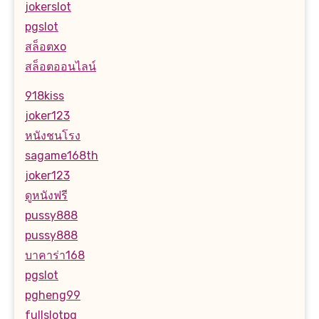
jokerslot
pgslot
สล็อตxo
สล็อตออนไลน์
918kiss
joker123
หนังชนโรง
sagame168th
joker123
ดูหนังฟรี
pussy888
pussy888
บาคาร่า168
pgslot
pgheng99
fullslotpg