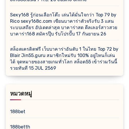
Sexy168 รู้ก่อนเลือกโต๊ะ เล่นได้มั่นใจกว่า Top 79 by
Rico sexy168c.com เซียนบาคาร่าตัวจริงรับ 3 แสน
ระบบเสถียร อัปเดตล่าสุด บาคาร่าสด ดีลเลอร์สาวสวย
บาคาร่า168 สมัครปุ๊บ รับโปรปั๊บ 17 กันยายน 26
สล็อตเครดิตฟรี เว็บบาคาร่าอันดับ 1 ในไทย Top 72 by
Blair Jin55.guru สมาชิกใหม่รับ 100% อยู่ไหนก็เล่น
ได้ จุดหมายของสายเกมทั่วโลก สล็อต55 เข้าร่วมวันนี้
รวยทันที 15 JUL 2569
หมวดหมู่
188bet
188betth