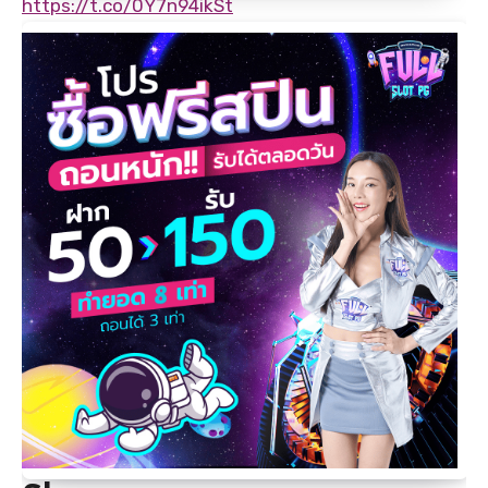
https://t.co/0Y7n94ikSt