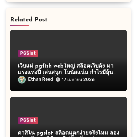
Related Post
PGSlot
เว็บแม่ pgfish webใหญ่ สล็อตเว็บดัง มา
แรงแห่งปี เล่นสนุก โบนัสแน่น กำไรมีลุ้น
ทุกวัน เครดิตฟรี Top 72 by Marcia
Ethan Reed
17 เมษายน 2026
pgslotfish4.com 27 พฤษภาคม 26 พนัน
PGSlot
คาสิโน pgslot สล็อตแตกง่ายจริงไหม ลอง