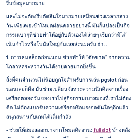
รีบข้อมูลมากมาย
และไม่จะต้องรีบตัดสินใจมากมายเสมือนช่วงเวลากลาง
วัน เพียงพอเข้าโหมดผ่อนคลายอย่างนี้ มันก็แปลงเป็นกิจ
กรรมเบาๆที่ช่วยทำให้อยู่กับตัวเองได้ง่ายๆ เรียกว่ามิได้
เน้นกำไรหรือโบนัสใหญ่กันเลยล่ะนะครับ ฮ่า…
1. การเล่นสล็อตก่อนนอน ช่วยทำให้ “ตัดขาด” จากความ
โกลาหลระหว่างวันได้ง่ายดายมากยิ่งขึ้น
สิ่งที่คนจำนวนไม่น้อยถูกใจสำหรับการเล่น pgslot ก่อน
นอนเลยก็คือ มันช่วยเปลี่ยนจังหวะความนึกคิดจากเรื่อง
เครียดตลอดวันของเราไปสู่กิจกรรมเบาสมองที่เราไม่ต้อง
คิด ไม่ต้องแบกรับความเครียดหรือแรงกดดันใดๆอีกแล้ว
สนุกสนานกับเกมได้เต็มกำลัง
• ช่วยให้สมองออกมาจากโหมดคิดงาน:
fullslot
ข้างหลัง