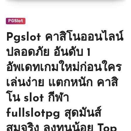
PGSlot
Pgslot คาสิโนออนไลน์
ปลอดภัย อันดับ 1
อัพเดทเกมใหม่ก่อนใคร
เล่นง่าย แตกหนัก คาสิ
โน slot กีฬา
fullslotpg สุดมันส์
สมจริง ลงทุนน้อย Top