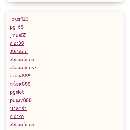
joker123
pg168
jinda55
slot99
สล็อต66
สล็อตเว็บตรง
สล็อตเว็บตรง
สล็อต888
สล็อต888
pgslot
pussy888
บาคาร่า
slotxo
สล็อตเว็บตรง