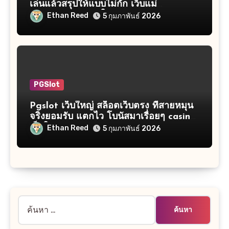
เล่นแล้วสรุปให้แบบไม่กั๊ก เว็บแม่
fullslotpg2.com ใหม่ล่าสุด Top 77 by
Ethan Reed
5 กุมภาพันธ์ 2026
Wendi 1 เว็บไซต์แตกง่าย January 69
PGSlot
Pgslot เว็บใหญ่ สล็อตเว็บตรง ที่สายหมุน
จริงยอมรับ แตกไว โบนัสมาเรื่อยๆ casino
เว็บใหญ่ ทดลองเล่น Top 41 by Raquel
Ethan Reed
5 กุมภาพันธ์ 2026
ppgheng99.com 8 มี.ค. 2569
ค้นหา
สำหรับ: