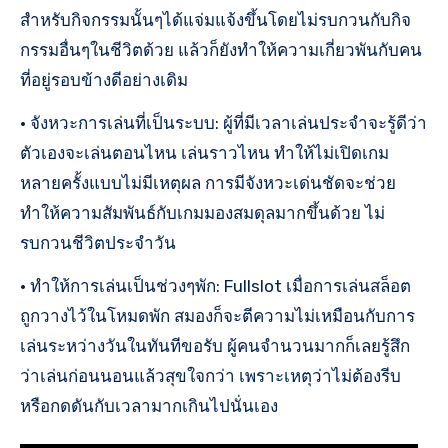
สำหรับกิจกรรมนั้นๆได้แจ่มแจ้งขึ้นโดยไม่รบกวนกับกิจ
กรรมอื่นๆในชีวิตด้วย แล้วก็ยังทำให้ความเกี่ยวพันกับคน
ที่อยู่รอบข้างดีอย่างเดิม
• จังหวะการเล่นที่เป็นระบบ: ผู้ที่มีเวลาเล่นประจำจะรู้ดีว่า
ตัวเองจะเล่นตอนไหน เล่นราวไหน ทำให้ไม่เปิดเกม
หลายครั้งแบบไม่มีเหตุผล การมีจังหวะเด่นชัดจะช่วย
ทำให้ความสัมพันธ์กับเกมมองสมดุลมากขึ้นด้วย ไม่
รบกวนชีวิตประจำวัน
• ทำให้การเล่นเป็นช่วงๆพัก: Fullslot เมื่อการเล่นสล็อต
ถูกวางไว้ในโหมดพัก สมองก็จะตีความไม่เหมือนกับการ
เล่นระหว่างวันในทันทีขอรับ ผู้คนจำนวนมากก็เลยรู้สึก
ว่าเล่นก่อนนอนแล้วสุขใจกว่า เพราะเหตุว่าไม่ต้องรีบ
หรือกดดันกับเวลามากเกินไปนั่นเอง