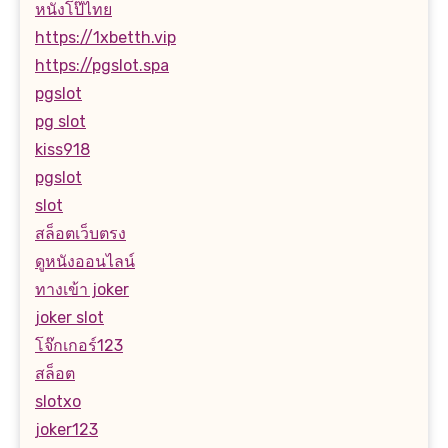
หนังโป๊ไทย
https://1xbetth.vip
https://pgslot.spa
pgslot
pg slot
kiss918
pgslot
slot
สล็อตเว็บตรง
ดูหนังออนไลน์
ทางเข้า joker
joker slot
โจ๊กเกอร์123
สล็อต
slotxo
joker123