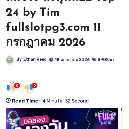
24 by Tim
fullslotpg3.com 11
กรกฎาคม 2026
By
Ethan Reed
18 พฤษภาคม 2026
#PGSlot
0
0
Read Time:
4 Minute, 32 Second
เ