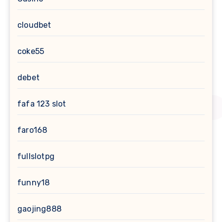
cloudbet
coke55
debet
fafa 123 slot
faro168
fullslotpg
funny18
gaojing888