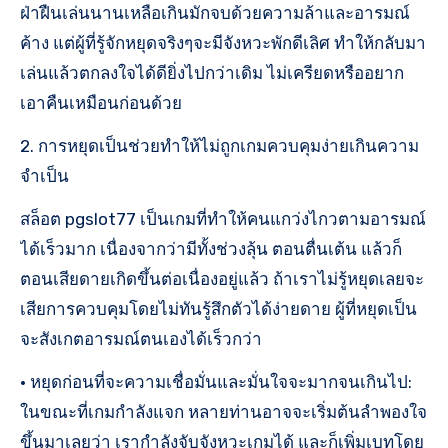
ฝ่าฝืนเล่นนานเหลือเกินมักจบด้วยความล้าและอารมณ์
ค้าง แต่ผู้ที่รู้จักหยุดจริงๆจะมีจังหวะพักดีเลิศ ทำให้กลับมา
เล่นแล้วตกลงใจได้ดียิ่งไปกว่าเดิม ไม่เครียดหรืออยาก
เอาคืนเหมือนก่อนด้วย
2. การหยุดเป็นช่วยทำให้ไม่ถูกเกมควบคุมง่ายเกินความ
จำเป็น
สล็อต pgslot77 เป็นเกมที่ทำให้คนแกว่งไกวตามอารมณ์
ได้เร็วมาก เนื่องจากว่ามีทั้งช่วงลุ้น ตอนตื่นเต้น แล้วก็
ตอนเสียดายเกิดขึ้นต่อเนื่องอยู่แล้ว ถ้าเราไม่รู้หยุดเลยจะ
เสียการควบคุมโดยไม่ทันรู้สึกตัวได้ง่ายดาย ผู้ที่หยุดเป็น
จะสังเกตอารมณ์ตนเองได้เร็วกว่า
• หยุดก่อนที่จะความเชื่อมั่นและมั่นใจจะมากจนเกินไป:
ในขณะที่เกมกำลังแจก หลายท่านอาจจะเริ่มต้นลำพองใจ
ขึ้นมาเลยว่า เรากำลังจับจังหวะเกมได้ และก็เพิ่มเบทโดย