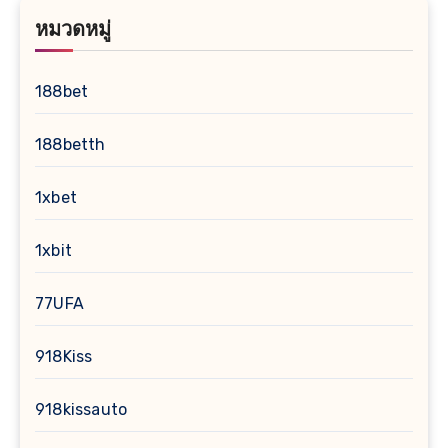
หมวดหมู่
188bet
188betth
1xbet
1xbit
77UFA
918Kiss
918kissauto