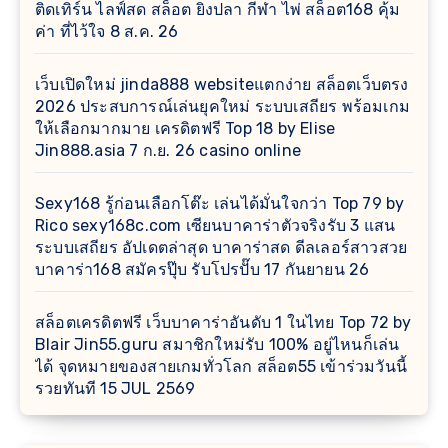
ติดเทิร์น ไลฟ์สด สล็อต ยิงปลา กีฬา ไพ่ สล็อต168 คุ้ม
ค่า ที่ไว้ใจ 8 ส.ค. 26
เว็บเปิดใหม่ jinda888 websiteแตกง่าย สล็อตเว็บตรง
2026 ประสบการณ์เล่นยุคใหม่ ระบบเสถียร พร้อมเกม
ให้เลือกมากมาย เครดิตฟรี Top 18 by Elise
Jin888.asia 7 ก.ย. 26 casino online
Sexy168 รู้ก่อนเลือกโต๊ะ เล่นได้มั่นใจกว่า Top 79 by
Rico sexy168c.com เซียนบาคาร่าตัวจริงรับ 3 แสน
ระบบเสถียร อัปเดตล่าสุด บาคาร่าสด ดีลเลอร์สาวสวย
บาคาร่า168 สมัครปุ๊บ รับโปรปั๊บ 17 กันยายน 26
สล็อตเครดิตฟรี เว็บบาคาร่าอันดับ 1 ในไทย Top 72 by
Blair Jin55.guru สมาชิกใหม่รับ 100% อยู่ไหนก็เล่น
ได้ จุดหมายของสายเกมทั่วโลก สล็อต55 เข้าร่วมวันนี้
รวยทันที 15 JUL 2569