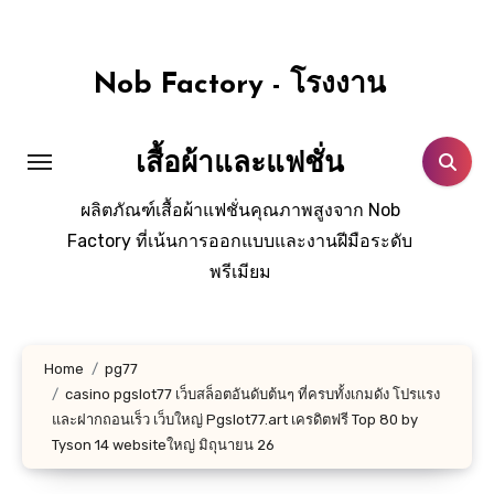
Skip
to
content
Nob Factory - โรงงาน
เสื้อผ้าและแฟชั่น
ผลิตภัณฑ์เสื้อผ้าแฟชั่นคุณภาพสูงจาก Nob
Factory ที่เน้นการออกแบบและงานฝีมือระดับ
พรีเมียม
Home
pg77
casino pgslot77 เว็บสล็อตอันดับต้นๆ ที่ครบทั้งเกมดัง โปรแรง
และฝากถอนเร็ว เว็บใหญ่ Pgslot77.art เครดิตฟรี Top 80 by
Tyson 14 websiteใหญ่ มิถุนายน 26