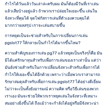
กำไรได้วันแล้ววันเล่าล่ะครับผม มันก็ต้องมีวันที่เราเล่น
แล้วเสียบ้างอยู่แล้ว ถ้าพวกเราปล่อยใจเยอะขึ้น เล่นใน
จังหวะที่คุมได้ จุดโฟกัสการเล่นที่ตัวเองควบคุมได้
มากกว่าผลสรุป เราจะเล่นสบายขึ้น
การหยุดเป็นจะช่วยสำหรับในการเปลี่ยนการเล่น
pgslot77 ให้กลายเป็นกำไรได้มากขึ้นไหม?
ความสำคัญของการเล่น pg77 แล้วหยุดเป็นจริงๆก็คือ มัน
มิได้แค่รักษาทุนสำหรับเพื่อการเล่นของเราเท่านั้น แต่ว่า
มันยังช่วยสำหรับในการเปลี่ยนจังหวะสำหรับเพื่อการได้
กำไรให้เยอะขึ้นได้อีกด้วย เพราะว่าเมื่อพวกเราสามารถ
รักษาสมดุลสำหรับเพื่อการเล่น pgslot77 ได้อย่างดีเยี่ยม
ไม่ว่าจะเป็นทั้งยังอารมณ์ ความคิด หรือวิธีเล่นของพวก
เราเอง มันจะช่วยให้พวกเราหยุดเล่นในจังหวะที่เหมาะ
สมอย่างยิ่งขึ้นได้ ถึงแม้ว่าจะกำลังได้อยู่หรือมีจังหวะน่า