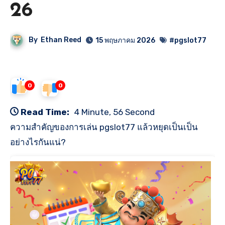
26
By
Ethan Reed
15 พฤษภาคม 2026
#pgslot77
0
0
Read Time:
4 Minute, 56 Second
ความสำคัญของการเล่น pgslot77 แล้วหยุดเป็นเป็น
อย่างไรกันแน่?