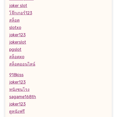
joker slot
โจ๊กเกอร์123
สล็อต
slotxo
joker123
jokerslot
pgslot
สล็อตxo
สล็อตออนไลน์
918kiss
joker123
หนังชนโรง
sagame168th
joker123
ดูหนังฟรี