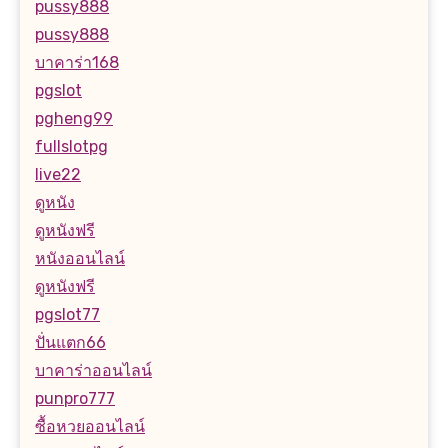
pussy888
pussy888
บาคาร่า168
pgslot
pgheng99
fullslotpg
live22
ดูหนัง
ดูหนังฟรี
หนังออนไลน์
ดูหนังฟรี
pgslot77
ปั่นแตก66
บาคาร่าออนไลน์
punpro777
ซื้อหวยออนไลน์