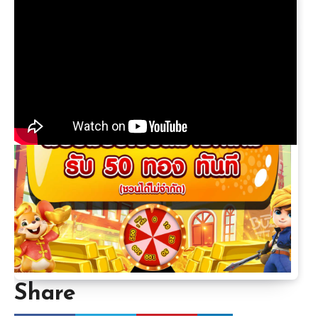
Share