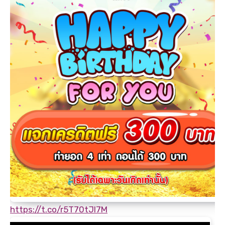
https://t.co/r5T70tJI7M