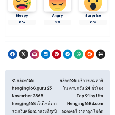
Sleepy
Angry
Surprise
0
%
0
%
0
%
แนะแนว
สล็อต168
สล็อต168 บริการเกมคาสิ
เรื่อง
hengjing168.guru 23
โน ครบครัน 24 ชั่วโมง
November 2568
Top 91 by Uta
hengjing168 เว็บไซต์ ตรง
Hengjing168d.com
รวมเว็บสล็อตมาแรงที่สุดปี
ลอตเตอรี่ ราคาถูก ไม่ติด