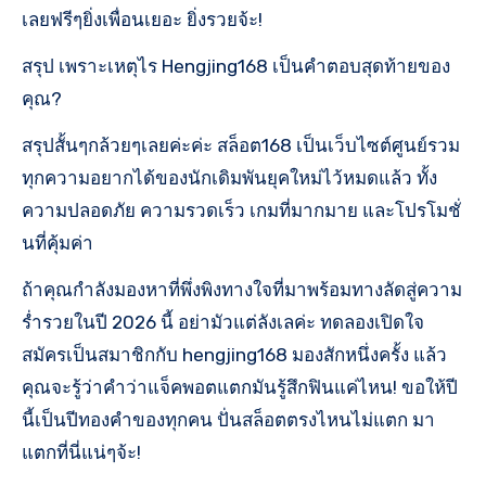
เลยฟรีๆยิ่งเพื่อนเยอะ ยิ่งรวยจ้ะ!
สรุป เพราะเหตุไร Hengjing168 เป็นคำตอบสุดท้ายของ
คุณ?
สรุปสั้นๆกล้วยๆเลยค่ะค่ะ สล็อต168 เป็นเว็บไซต์ศูนย์รวม
ทุกความอยากได้ของนักเดิมพันยุคใหม่ไว้หมดแล้ว ทั้ง
ความปลอดภัย ความรวดเร็ว เกมที่มากมาย และโปรโมชั่
นที่คุ้มค่า
ถ้าคุณกำลังมองหาที่พึ่งพิงทางใจที่มาพร้อมทางลัดสู่ความ
ร่ำรวยในปี 2026 นี้ อย่ามัวแต่ลังเลค่ะ ทดลองเปิดใจ
สมัครเป็นสมาชิกกับ hengjing168 มองสักหนึ่งครั้ง แล้ว
คุณจะรู้ว่าคำว่าแจ็คพอตแตกมันรู้สึกฟินแค่ไหน! ขอให้ปี
นี้เป็นปีทองคำของทุกคน ปั่นสล็อตตรงไหนไม่แตก มา
แตกที่นี่แน่ๆจ้ะ!