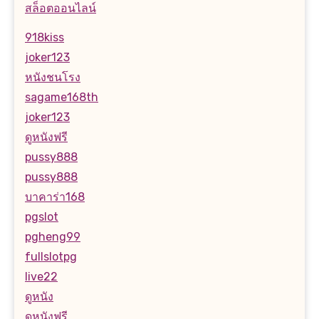
สล็อตออนไลน์
918kiss
joker123
หนังชนโรง
sagame168th
joker123
ดูหนังฟรี
pussy888
pussy888
บาคาร่า168
pgslot
pgheng99
fullslotpg
live22
ดูหนัง
ดูหนังฟรี