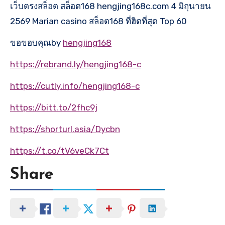
เว็บตรงสล็อต สล็อต168 hengjing168c.com 4 มิถุนายน
2569 Marian casino สล็อต168 ที่ฮิตที่สุด Top 60
ขอขอบคุณby
hengjing168
https://rebrand.ly/hengjing168-c
https://cutly.info/hengjing168-c
https://bitt.to/2fhc9j
https://shorturl.asia/Dycbn
https://t.co/tV6veCk7Ct
Share