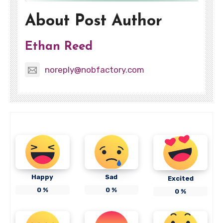
About Post Author
Ethan Reed
noreply@nobfactory.com
Happy
Sad
Excited
0
%
0
%
0
%