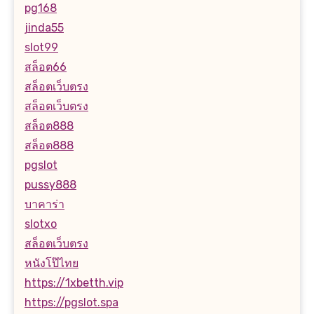
pg168
jinda55
slot99
สล็อต66
สล็อตเว็บตรง
สล็อตเว็บตรง
สล็อต888
สล็อต888
pgslot
pussy888
บาคาร่า
slotxo
สล็อตเว็บตรง
หนังโป๊ไทย
https://1xbetth.vip
https://pgslot.spa