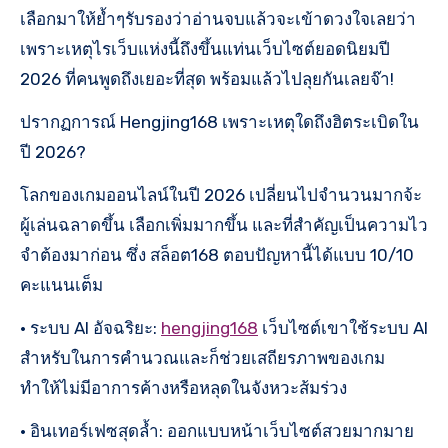
เลือกมาให้ย้ำๆรับรองว่าอ่านจบแล้วจะเข้าดวงใจเลยว่า
เพราะเหตุไรเว็บแห่งนี้ถึงขึ้นแท่นเว็บไซต์ยอดนิยมปี
2026 ที่คนพูดถึงเยอะที่สุด พร้อมแล้วไปลุยกันเลยจ๊า!
ปรากฏการณ์ Hengjing168 เพราะเหตุใดถึงฮิตระเบิดใน
ปี 2026?
โลกของเกมออนไลน์ในปี 2026 เปลี่ยนไปจำนวนมากจ้ะ
ผู้เล่นฉลาดขึ้น เลือกเพิ่มมากขึ้น และที่สำคัญเป็นความไว
จำต้องมาก่อน ซึ่ง สล็อต168 ตอบปัญหานี้ได้แบบ 10/10
คะแนนเต็ม
• ระบบ AI อัจฉริยะ:
hengjing168
เว็บไซต์เขาใช้ระบบ AI
สำหรับในการคำนวณและก็ช่วยเสถียรภาพของเกม
ทำให้ไม่มีอาการค้างหรือหลุดในจังหวะส้มร่วง
• อินเทอร์เฟซสุดล้ำ: ออกแบบหน้าเว็บไซต์สวยมากมาย