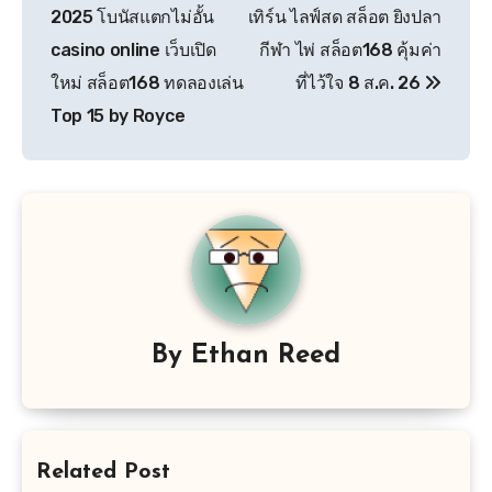
2025 โบนัสแตกไม่อั้น
เทิร์น ไลฟ์สด สล็อต ยิงปลา
casino online เว็บเปิด
กีฬา ไพ่ สล็อต168 คุ้มค่า
ใหม่ สล็อต168 ทดลองเล่น
ที่ไว้ใจ 8 ส.ค. 26
Top 15 by Royce
By
Ethan Reed
Related Post