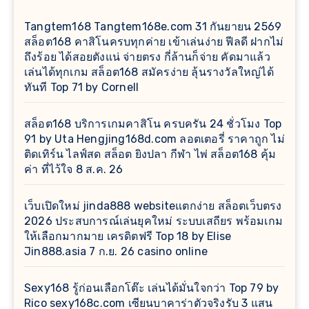
Tangtem168 Tangtem168e.com 31 กันยายน 2569
สล็อต168 คาสิโนครบทุกค่าย เข้าเล่นง่าย ฟีลดี ฝากไม่
ถึงร้อย ได้สอยตังแน่ จ่ายตรง กี่ล้านก็จ่าย คัดมาแล้ว
เล่นได้ทุกเกม สล็อต168 สมัครง่าย ลุ้นรางวัลใหญ่ได้
ทันที Top 71 by Cornell
สล็อต168 บริการเกมคาสิโน ครบครัน 24 ชั่วโมง Top
91 by Uta Hengjing168d.com ลอตเตอรี่ ราคาถูก ไม่
ติดเทิร์น ไลฟ์สด สล็อต ยิงปลา กีฬา ไพ่ สล็อต168 คุ้ม
ค่า ที่ไว้ใจ 8 ส.ค. 26
เว็บเปิดใหม่ jinda888 websiteแตกง่าย สล็อตเว็บตรง
2026 ประสบการณ์เล่นยุคใหม่ ระบบเสถียร พร้อมเกม
ให้เลือกมากมาย เครดิตฟรี Top 18 by Elise
Jin888.asia 7 ก.ย. 26 casino online
Sexy168 รู้ก่อนเลือกโต๊ะ เล่นได้มั่นใจกว่า Top 79 by
Rico sexy168c.com เซียนบาคาร่าตัวจริงรับ 3 แสน