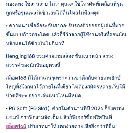
มองแพง ใช้งานง่าย ไม่ว่าคุณจะใช้โทรศัพท์เคลื่อนที่รุ่น
ถูกหรือรุ่นแพง ก็เข้าเล่นได้ลื่นไหลไม่มีสะดุด
• ความน่าเชื่อถือระดับสากล: รับรองด้วยยอดผู้เล่นที่มาก
ขึ้นแบบก้าวกระโดด แล้วก็รีวิวจากผู้ใช้งานจริงที่ถอนเงิน
หลักแสนได้ข้างในไม่กี่นาที
Hengjing168 รวมค่ายเกมสล็อตชั้นแนวหน้า สรวง
สวรรค์ของนักปั่นอยู่ตรงนี้
สล็อต168 มิได้มาเล่นๆเพราะว่าเขาดีลกับค่ายเกมยักษ์
ใหญ่ทั้งโลกมาไว้ภายในที่เดียว ไม่ต้องสมัครหลายเว็บให้
ปวดศีรษะ อยากเล่นแนวไหนมีหมด
• PG Soft (PG Slot): ค่ายในตำนานที่ปี 2026 ก็ยังครอง
แชมป์ กราฟิกงามจัดเต็ม แล้วก็ฟีเจอร์ซื้อฟรีสปินที่
สล็อต168
ปรับเรทมาให้แตกง่ายดายเสียยิ่งกว่าที่อื่น