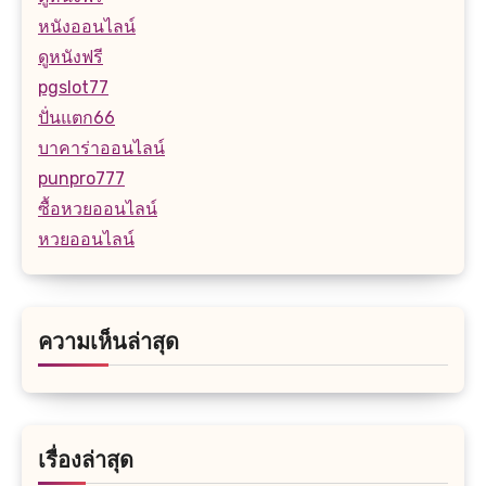
หนังออนไลน์
ดูหนังฟรี
pgslot77
ปั่นแตก66
บาคาร่าออนไลน์
punpro777
ซื้อหวยออนไลน์
หวยออนไลน์
ความเห็นล่าสุด
เรื่องล่าสุด