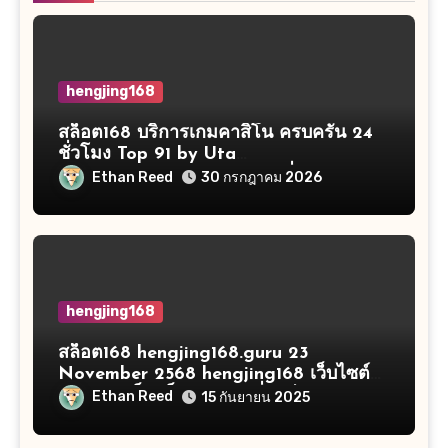
hengjing168
สล็อต168 บริการเกมคาสิโน ครบครัน 24
ชั่วโมง Top 91 by Uta
Hengjing168d.com ลอตเตอรี่ ราคาถูก
Ethan Reed
30 กรกฎาคม 2026
ไม่ติดเทิร์น ไลฟ์สด สล็อต ยิงปลา กีฬา ไพ่
สล็อต168 คุ้มค่า ที่ไว้ใจ 8 ส.ค. 26
hengjing168
สล็อต168 hengjing168.guru 23
November 2568 hengjing168 เว็บไซต์
ตรง รวมเว็บสล็อตมาแรงที่สุดปี 2025
Ethan Reed
15 กันยายน 2025
โบนัสแตกไม่อั้น casino online เว็บเปิด
ใหม่ สล็อต168 ทดลองเล่น Top 15 by