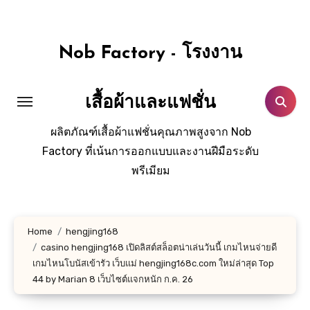
Skip
to
content
Nob Factory - โรงงาน
เสื้อผ้าและแฟชั่น
ผลิตภัณฑ์เสื้อผ้าแฟชั่นคุณภาพสูงจาก Nob
Factory ที่เน้นการออกแบบและงานฝีมือระดับ
พรีเมียม
Home
hengjing168
casino hengjing168 เปิดลิสต์สล็อตน่าเล่นวันนี้ เกมไหนจ่ายดี
เกมไหนโบนัสเข้ารัว เว็บแม่ hengjing168c.com ใหม่ล่าสุด Top
44 by Marian 8 เว็บไซต์แจกหนัก ก.ค. 26