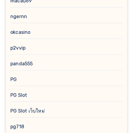
macau69
ngernn
okcasino
p2vvip
panda555
PG
PG Slot
PG Slot เว็บใหม่
pg718