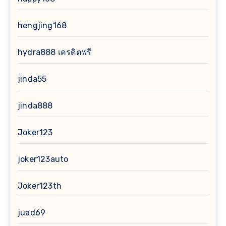
hengjing168
hydra888 เครดิตฟรี
jinda55
jinda888
Joker123
joker123auto
Joker123th
juad69