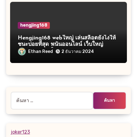
Royce
hengjing168
Hengjing168 webใหญ่ เล่นสล็อตยังไงให้
ชนะบ่อยที่สุด พนันออนไลน์ เว็บใหญ่
hengjing168 ใหม่ล่าสุด Top 69 by
Ethan Reed
2 ธันวาคม 2024
Chelsea สล็อตเว็บตรง hengjing168.shop
21 FEB 2568
ค้นหา
สำหรับ:
joker123