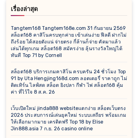
เรื่องล่าสุด
Tangtem168 Tangtem168e.com 31 กันยายน 2569
สล็อต168 คาสิโนครบทุกค่าย เข้าเล่นง่าย ฟีลดี ฝากไม่
ถึงร้อย ได้สอยตังแน่ จ่ายตรง กี่ล้านก็จ่าย คัดมาแล้ว
เล่นได้ทุกเกม สล็อต168 สมัครง่าย ลุ้นรางวัลใหญ่ได้
ทันที Top 71 by Cornell
สล็อต168 บริการเกมคาสิโน ครบครัน 24 ชั่วโมง Top
91 by Uta Hengjing168d.com ลอตเตอรี่ ราคาถูก ไม่
ติดเทิร์น ไลฟ์สด สล็อต ยิงปลา กีฬา ไพ่ สล็อต168 คุ้ม
ค่า ที่ไว้ใจ 8 ส.ค. 26
เว็บเปิดใหม่ jinda888 websiteแตกง่าย สล็อตเว็บตรง
2026 ประสบการณ์เล่นยุคใหม่ ระบบเสถียร พร้อมเกม
ให้เลือกมากมาย เครดิตฟรี Top 18 by Elise
Jin888.asia 7 ก.ย. 26 casino online