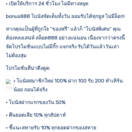
• เปิดให้บริการ 24 ชั่วโมง ไม่มีทางหยุด
bonus888 โบนัสจัดเต็มทั้งวัน ยอมรับได้ทุกยูส ไม่มีล็อก!
หากคุณเป็นผู้ที่ถูกใจ “ของฟรี” แล้วก็ “โบนัสพิเศษ” คุณ
ต้องหลงเสน่ห์ สล็อต888 อย่างแน่นอน เนื่องจากว่าตรงนี้
จัดโปรโมชั่นแบบไม่มีกั๊ก แจกจริง รับได้วันแล้ววันเล่า
ไม่ต้องสุ่ม
โปรโมชั่นที่น่าดึงดูด:
• โบนัสสมาชิกใหม่ 100% ฝาก 100 รับ 200 ทำเทิร์น
น้อย ถอนได้จริง
• โบนัสฝากแรกของวัน 50%
• คืนยอดเสีย 10% ทุกสัปดาห์
• ชี้แนะสหายรับ 10% ทุกยอดฝากของสหาย