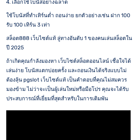
4. เลือกใช้โบนัสอย่างฉลาด
ใช้โบนัสที่ทำเทิร์นต่ำ ถอนง่าย ยกตัวอย่างเช่น ฝาก 100
รับ 100 เทิร์น 3 เท่า
สล็อต888 เว็บไซต์แท้ ลู่ทางอันดับ 1 ของคนเล่นสล็อตใน
ปี 2025
ถ้าเกิดคุณกำลังมองหา เว็บไซต์สล็อตออนไลน์ เชื่อใจได้
เล่นง่าย โบนัสแตกบ่อยครั้ง และถอนเงินได้จริงแบบไม่
ต้องลุ้น pgslot เว็บไซต์แท้ เป็นคำตอบที่คุณไม่สมควร
มองข้าม ไม่ว่าจะเป็นผู้เล่นใหม่หรือมือโปร คุณจะได้รับ
ประสบการณ์ที่เยี่ยมที่สุดสำหรับในการเดิมพัน