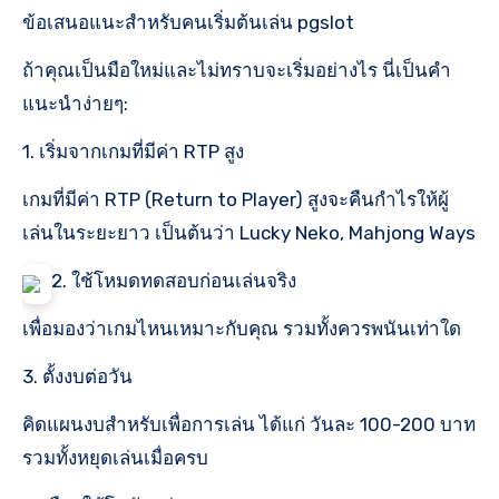
ข้อเสนอแนะสำหรับคนเริ่มต้นเล่น pgslot
ถ้าคุณเป็นมือใหม่และไม่ทราบจะเริ่มอย่างไร นี่เป็นคำ
แนะนำง่ายๆ:
1. เริ่มจากเกมที่มีค่า RTP สูง
เกมที่มีค่า RTP (Return to Player) สูงจะคืนกำไรให้ผู้
เล่นในระยะยาว เป็นต้นว่า Lucky Neko, Mahjong Ways
2. ใช้โหมดทดสอบก่อนเล่นจริง
เพื่อมองว่าเกมไหนเหมาะกับคุณ รวมทั้งควรพนันเท่าใด
3. ตั้งงบต่อวัน
คิดแผนงบสำหรับเพื่อการเล่น ได้แก่ วันละ 100-200 บาท
รวมทั้งหยุดเล่นเมื่อครบ