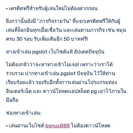
• เครดิตฟรีสำหรับผู้เล่นใหม่ไม่ต้องฝากก่อน
ยิ่งกว่านั้นยังมี “ภารกิจรายวัน” ที่แจกเครดิตฟรีให้กับผู้
เล่นที่ล็อกอินทุกเมื่อเชื่อวัน และเล่นตามภารกิจ เช่น หมุน
ครบ 30 รอบ รับเพิ่มเติมอีก 50 บาทฟรี!
ทางเข้าเล่น pgslot เว็บไซต์แท้ อัปเดตปัจจุบัน
ไม่ต้องกลัวว่าจะหาทางเข้าไม่เจอ! เพราะว่าเราได้
รวบรวม ปากทางเข้าเล่น pgslot ปัจจุบัน ไว้ให้ท่าน
เรียบร้อยแล้ว รองรับอีกทั้งการเล่นผ่านโปรแกรมท่อง
อินเตอร์เน็ต และ ดาวน์โหลดแอปสล็อต pg เอาไว้ภายใน
มือถือ
ช่องทางเข้าเล่น:
• เล่นผ่านเว็บไซต์
bonus888
ไม่ต้องดาวน์โหลด