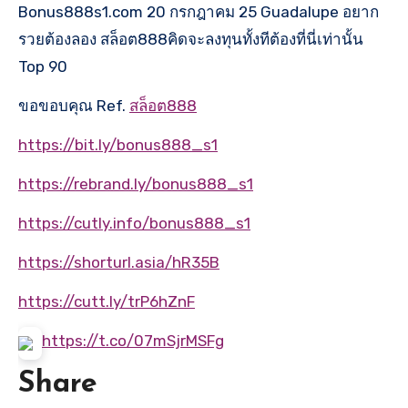
Bonus888s1.com 20 กรกฎาคม 25 Guadalupe อยาก
รวยต้องลอง สล็อต888คิดจะลงทุนทั้งทีต้องที่นี่เท่านั้น
Top 90
ขอขอบคุณ Ref.
สล็อต888
https://bit.ly/bonus888_s1
https://rebrand.ly/bonus888_s1
https://cutly.info/bonus888_s1
https://shorturl.asia/hR35B
https://cutt.ly/trP6hZnF
https://t.co/07mSjrMSFg
Share