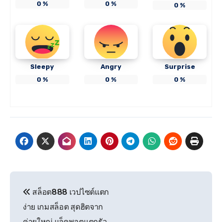
0
%
0
%
0
%
Sleepy
Angry
Surprise
0
%
0
%
0
%
แนะแนว
สล็อต888 เวปไซต์แตก
เรื่อง
ง่าย เกมสล็อต สุดฮิตจาก
ค่ายใหญ่ แจ็คพอตแตกรัว