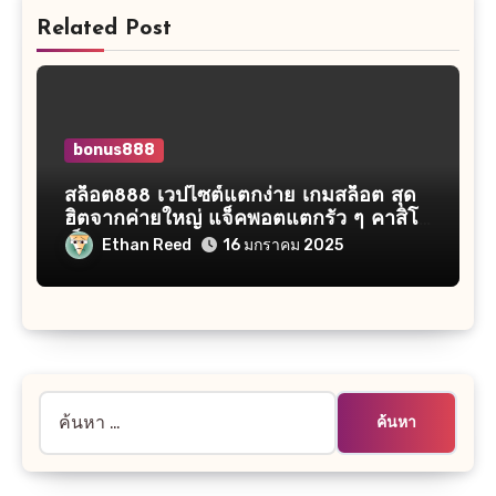
Related Post
bonus888
สล็อต888 เวปไซต์แตกง่าย เกมสล็อต สุด
ฮิตจากค่ายใหญ่ แจ็คพอตแตกรัว ๆ คาสิโน
เว็บแม่ pgslot ทดลองเล่น Top 23 by
Ethan Reed
16 มกราคม 2025
Karina สล็อต888 bonus888.life 3 FEB
2568
ค้นหา
สำหรับ: