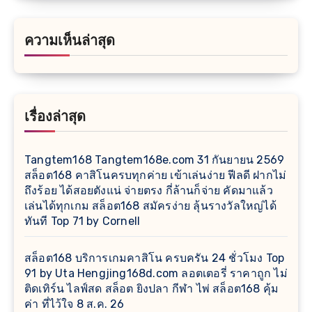
ความเห็นล่าสุด
เรื่องล่าสุด
Tangtem168 Tangtem168e.com 31 กันยายน 2569
สล็อต168 คาสิโนครบทุกค่าย เข้าเล่นง่าย ฟีลดี ฝากไม่
ถึงร้อย ได้สอยตังแน่ จ่ายตรง กี่ล้านก็จ่าย คัดมาแล้ว
เล่นได้ทุกเกม สล็อต168 สมัครง่าย ลุ้นรางวัลใหญ่ได้
ทันที Top 71 by Cornell
สล็อต168 บริการเกมคาสิโน ครบครัน 24 ชั่วโมง Top
91 by Uta Hengjing168d.com ลอตเตอรี่ ราคาถูก ไม่
ติดเทิร์น ไลฟ์สด สล็อต ยิงปลา กีฬา ไพ่ สล็อต168 คุ้ม
ค่า ที่ไว้ใจ 8 ส.ค. 26