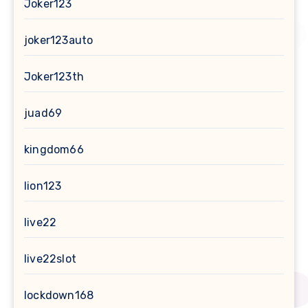
Joker123
joker123auto
Joker123th
juad69
kingdom66
lion123
live22
live22slot
lockdown168