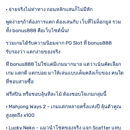
• จ่ายจริงไม่ท่าทาง ถอนหลักแสนก็ไม่มีหัก
พูดง่ายๆถ้าต้องการแตก ต้องเล่นกับ เว็บที่ไม่ล็อกยูส รวม
ทั้ง bonus888 คือเว็บไซต์นั้น!
รวมเกมได้รับความนิยมจาก PG Slot ที่ bonus888
รับรองว่า แตกง่ายของจริง
ที่ bonus888 ไม่ใช่แค่มีเกมมากมาย แต่ว่าเน้นคัดเลือก
เกม แตกดี แตกบ่อย มาให้เล่นแบบเต็มคลังเก็บของ คนใด
ที่ชอบสายซื้อ
ฟรีสปิน หรือชอบลุ้นทีละไม้ ต้องชอบใจเกมกลุ่มนี้
• Mahjong Ways 2 – เกมแตกหลายครั้งแห่งปี ลุ้นตัวคูณ
สูงสุดถึง x100
• Lucky Neko – แมวนำโชคของจริง แจก Scatter แทบ