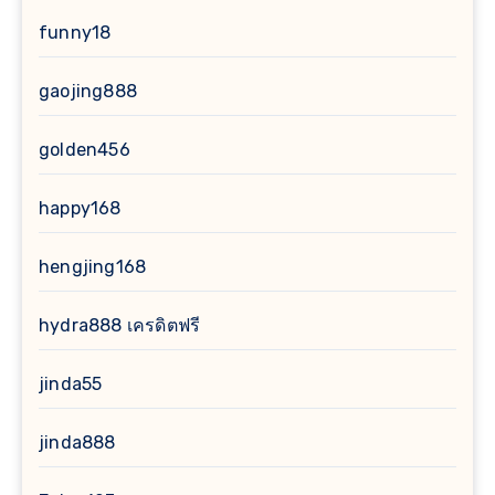
funny18
gaojing888
golden456
happy168
hengjing168
hydra888 เครดิตฟรี
jinda55
jinda888