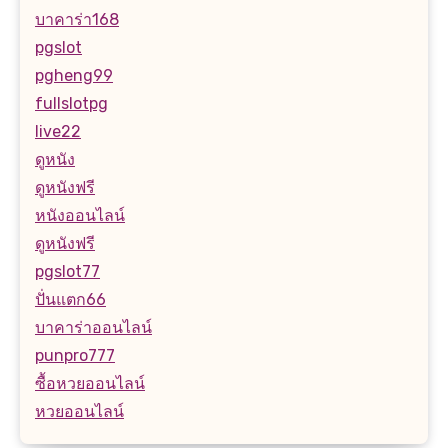
บาคาร่า168
pgslot
pgheng99
fullslotpg
live22
ดูหนัง
ดูหนังฟรี
หนังออนไลน์
ดูหนังฟรี
pgslot77
ปั่นแตก66
บาคาร่าออนไลน์
punpro777
ซื้อหวยออนไลน์
หวยออนไลน์