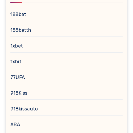
188bet
188betth
1xbet
1xbit
77UFA
918Kiss
918kissauto
ABA