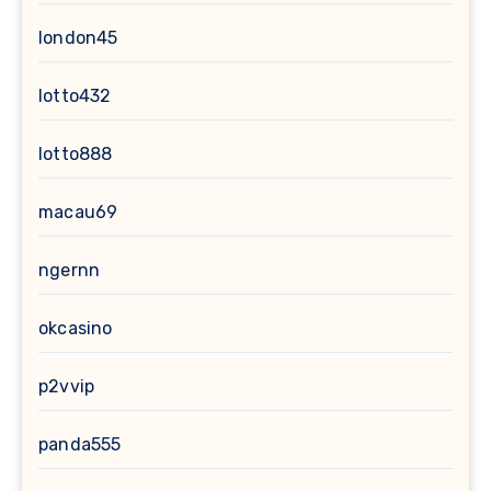
london45
lotto432
lotto888
macau69
ngernn
okcasino
p2vvip
panda555