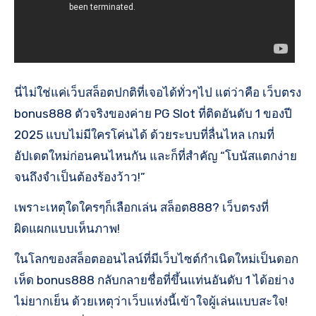
นี่ไม่ใช่แค่เว็บสล็อตปกติที่เจอได้ทั่วๆไป แต่ว่าคือ เว็บตรง
bonus888 ตัวจริงของค่าย PG Slot ที่ติดอันดับ 1 ของปี
2025 แบบไม่มีใครโค่นได้ ด้วยระบบที่ลื่นไหล เกมที่
อัปเดตใหม่ก่อนคนไหนกัน และก็ที่สำคัญ “โบนัสแตกง่าย
จนถึงจำเป็นต้องร้องว้าว!”
เพราะเหตุใดใครๆก็เลือกเล่น สล็อต888? เว็บตรงที่
ผิดแผกแบบเห็นภาพ!
ในโลกของสล็อตออนไลน์ที่มีเว็บไซต์กำเนิดใหม่เป็นดอก
เห็ด bonus888 กลับกลายชื่อที่ขึ้นแท่นอันดับ 1 ได้อย่าง
ไม่ยากเย็น ด้วยเหตุว่าเว็บแห่งนี้เข้าใจผู้เล่นแบบสะใจ!