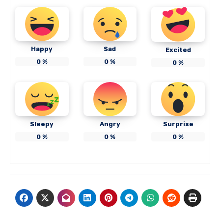
Happy
Sad
Excited
0
%
0
%
0
%
Sleepy
Angry
Surprise
0
%
0
%
0
%