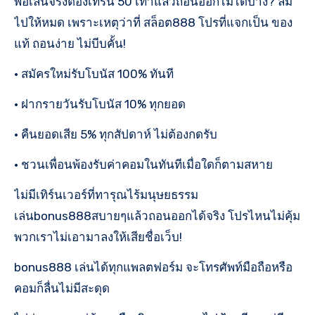
พอเล่นจริงต้องเทิร์น 50 เท่าแล้วถอนออกไม่ได้บ้าง? ลืม
ไปให้หมด เพราะเหตุว่าที่ สล็อต888 โปรที่แจกเป็น ของ
แท้ ถอนง่าย ไม่บีบคั้น!
• สมัครใหม่รับโบนัส 100% ทันที
• ฝากรายวันรับโบนัส 10% ทุกยอด
• คืนยอดเสีย 5% ทุกสัปดาห์ ไม่ต้องกดรับ
• ชวนเพื่อนพ้องรับค่าคอมในทันทีเมื่อใดก็ตามสหาย
ไม่มีเทิร์นเวอร์ที่ทารุณไร้มนุษยธรรม
เล่นbonus888สบายๆแล้วถอนออกได้จริง โปรไหนไม่คุ้ม
พวกเราไม่เอามาลงให้เสียชื่อเว็บ!
bonus888 เล่นได้ทุกแพลตฟอร์ม จะโทรศัพท์มือถือหรือ
คอมก็ลื่นไม่มีสะดุด