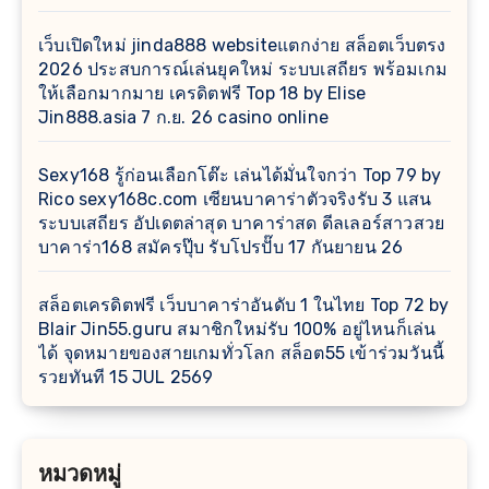
เว็บเปิดใหม่ jinda888 websiteแตกง่าย สล็อตเว็บตรง
2026 ประสบการณ์เล่นยุคใหม่ ระบบเสถียร พร้อมเกม
ให้เลือกมากมาย เครดิตฟรี Top 18 by Elise
Jin888.asia 7 ก.ย. 26 casino online
Sexy168 รู้ก่อนเลือกโต๊ะ เล่นได้มั่นใจกว่า Top 79 by
Rico sexy168c.com เซียนบาคาร่าตัวจริงรับ 3 แสน
ระบบเสถียร อัปเดตล่าสุด บาคาร่าสด ดีลเลอร์สาวสวย
บาคาร่า168 สมัครปุ๊บ รับโปรปั๊บ 17 กันยายน 26
สล็อตเครดิตฟรี เว็บบาคาร่าอันดับ 1 ในไทย Top 72 by
Blair Jin55.guru สมาชิกใหม่รับ 100% อยู่ไหนก็เล่น
ได้ จุดหมายของสายเกมทั่วโลก สล็อต55 เข้าร่วมวันนี้
รวยทันที 15 JUL 2569
หมวดหมู่