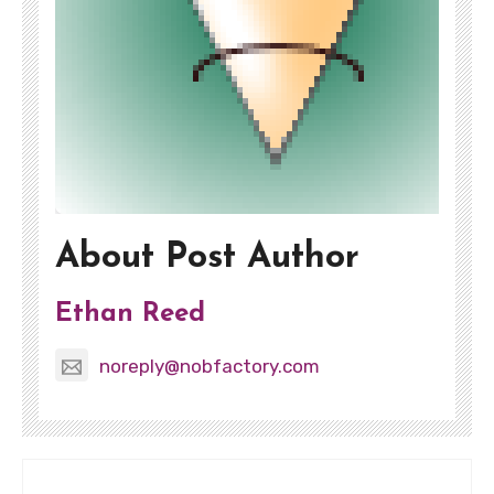
About Post Author
Ethan Reed
noreply@nobfactory.com