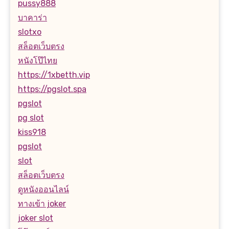
pussy888
บาคาร่า
slotxo
สล็อตเว็บตรง
หนังโป๊ไทย
https://1xbetth.vip
https://pgslot.spa
pgslot
pg slot
kiss918
pgslot
slot
สล็อตเว็บตรง
ดูหนังออนไลน์
ทางเข้า joker
joker slot