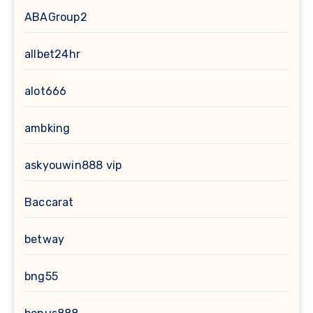
ABAGroup2
allbet24hr
alot666
ambking
askyouwin888 vip
Baccarat
betway
bng55