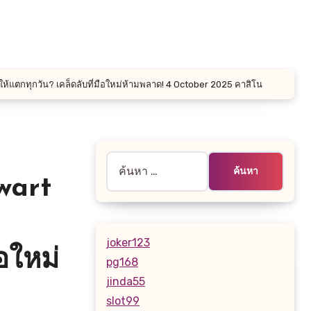
ห้แตกทุกวัน? เคล็ดลับที่มือใหม่ห้ามพลาด! 4 October 2025 คาสิโน
ค้นหา
สำหรับ:
wart
joker123
อใหม่
pg168
jinda55
slot99