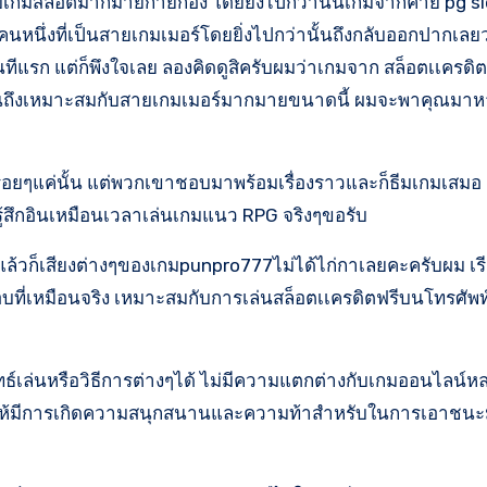
อกับเกมสล็อตมากมายก่ายกอง โดยยิ่งไปกว่านั้นเกมจากค่าย pg s
คนหนึ่งที่เป็นสายเกมเมอร์โดยยิ่งไปกว่านั้นถึงกลับออกปากเลยว
ทีแรก แต่ก็พึงใจเลย ลองคิดดูสิครับผมว่าเกมจาก สล็อตเเครดิต
มันถึงเหมาะสมกับสายเกมเมอร์มากมายขนาดนี้ ผมจะพาคุณมา
เรื่อยๆแค่นั้น แต่พวกเขาชอบมาพร้อมเรื่องราวและก็ธีมเกมเสมอ 
้สึกอินเหมือนเวลาเล่นเกมแนว RPG จริงๆขอรับ
พแล้วก็เสียงต่างๆของเกมpunpro777ไม่ได้ไก่กาเลยคะครับผม เ
ที่เหมือนจริง เหมาะสมกับการเล่นสล็อตเเครดิตฟรีบนโทรศัพท
์เล่นหรือวิธีการต่างๆได้ ไม่มีความแตกต่างกับเกมออนไลน์
ผลให้มีการเกิดความสนุกสนานและความท้าสำหรับในการเอาชนะมา