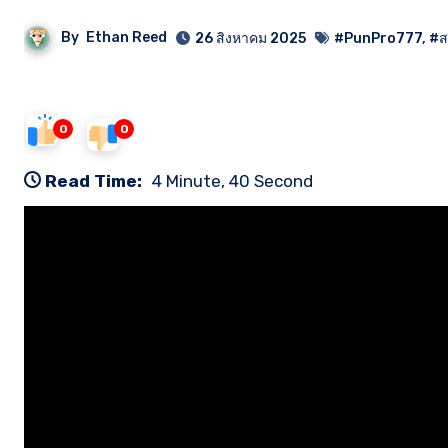
By
Ethan Reed
26 สิงหาคม 2025
#PunPro777
,
#ส
0
0
Read Time:
4 Minute, 40 Second