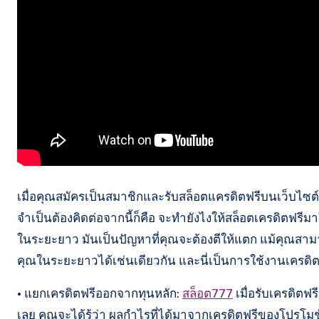
เมื่อคุณสมัครเป็นสมาชิกและรับสล็อตแครดิตฟรีบนเว็บไซต์
จำเป็นต้องคิดต่อจากนี้ก็คือ จะทำยังไงให้สล็อตเครดิตฟรีม
ในระยะยาว มันเป็นปัญหาที่คุณจะต้องตีให้แตก แม้คุณสาม
คุณในระยะยาวได้เช่นเดียวกัน และนี่เป็นการใช้งานเครดิ
• แยกเครดิตฟรีออกจากทุนหลัก:
สล็อต777
เมื่อรับเครดิต
เลย คุณจะได้รู้ว่า ผลกำไรที่ได้มาจากเครดิตฟรีของโปรโมช