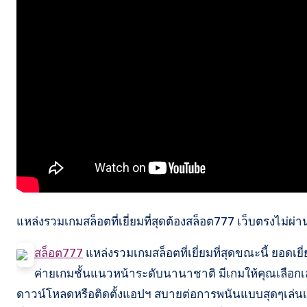
แหล่งรวมเกมสล็อตที่เยี่ยมที่สุดต้องสล็อต777 เว็บตรงไม่ผ่
สล็อต777
แหล่งรวมเกมสล็อตที่เยี่ยมที่สุดขณะนี้ ยอดเ
ค่ายเกมชั้นแนวหน้าระดับนานาชาติ มีเกมให้คุณเลือกเล่น
ดาวน์โหลดหรือติดตั้งแอปฯ สบายต่อการพนันแบบสุดๆเล่นเ