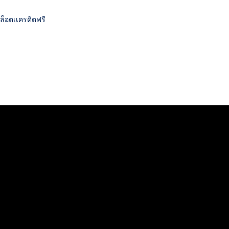
ล็อตเเครดิตฟรี