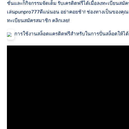
ชั่นและก็กิจกรรมจัดเต็ม รับเครดิตฟรีได้เมื่อลงทะเบียนสมั
เล่นpunpro777ดีแน่นอน อย่าคอยช้า! ช่องทางเป็นของคุณแล
ทะเบียนสมัครสมาชิก คลิกเลย!
การใช้งานสล็อตแครดิตฟรีสำหรับในการปั่นสล็อตให้ไ