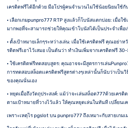
เครดิตฟรีได้อีกด้วย มือโปรผู้คนจำนวนไม่ใช้น้อยนิยมใช้กันส
• เลือกเกมpunpro777 RTP สูงแล้วก็โบนัสแตกบ่อย: เมื่อใช้เ
มากพอที่จะสามารถช่วยให้คุณเข้าโบนัสได้เป็นประจำเพื่
• ตั้งเป้าหมายเล็กๆระหว่างเล่น: เมื่อใช้เครดิตฟรี คุณอย่
รดิตฟรีเอาไว้เสมอ เป็นต้นว่า ทำเงินเพิ่มจากเครดิตฟรี 3
• ใช้เครดิตฟรีทดสอบสูตร: คุณอาจจะมีสูตรการเล่นPunpro77
การทดสอบสล็อตเเครดิตฟรีสูตรต่างๆเหล่านั้นก็นับว่าเป็นวิธีท
ของคุณนั่นเอง
• หยุดเมื่อถึงวัตถุประสงค์: แม้ว่าจะเล่นสล็อต777ด้วยเคร
ตามเป้าหมายที่วางไว้แล้ว ให้คุณหยุดเล่นในทันที เปลี่ยนเ
เพราะเหตุไร pgslot บน punpro777 ถึงเหมาะกับสายเกมเ