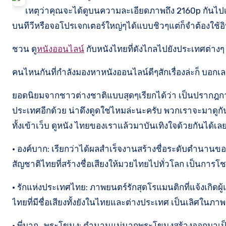
เหตุว่าคุณจะได้ดูบนความละเอียดภาพถึง 2160p กันไปเ
บนทีวีหรือจอโปรเจกเตอร์ใหญ่ๆได้แบบชิวๆแต่ก็จำต้องใช้อินเ
ชวน ดู
หนังออนไลน์
กับหนังไทยที่ดังไกลไปยังประเทศต่างๆ
คนไหนกันที่กำลังมองหาหนังออนไลน์ดีๆสักเรื่องล่ะก็ บอกเ
ยอดนิยมจากชาวต่างชาติแบบสุดๆเรียกได้ว่า เป็นปรากฎการณ์
ประเทศอีกด้วย น่าดึงดูดใช่ไหมล่ะนะครับ พวกเราจะมาดูกัน
ทั้งเข้าเว็บ ดูหนัง ไทยของเราแล้วมาบันเทิงใจด้วยกันได้เล
• องค์บาก: เรียกว่าได้ผลสำเร็จงานสร้างชื่อระดับตำนานขอ
สัญชาติไทยที่สร้างชื่อเสียงให้มวยไทยไปทั่วโลก เป็นการโชว
• รักแห่งประเทศไทย: ภาพยนตร์รักสุดโรแมนติกที่แจ้งเกิดผู
ไทยที่มีชื่อเสียงทั้งยังในไทยและต่างประเทศ เป็นเลิศใ
• พี่มาก…พระโขนง: ตำนานแม่นากพระโขนงสร้างออกมาเป็น