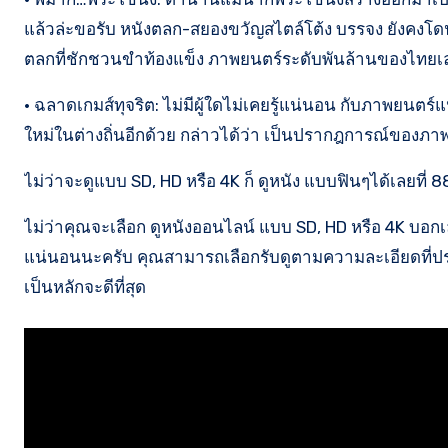
แล้วล่ะขอรับ หนังตลก-สยองขวัญสไตล์โต้ง บรรจง ยังคงโดนเ
ตลกที่ชักชวนขำท้องแข็ง ภาพยนตร์ระดับพันล้านของไทยเล
• ฉลาดเกมส์ทุจริต: ไม่มีผู้ใดไม่เคยรู้แน่นอน กับภาพยนตร
ใหม่ในต่างถิ่นอีกด้วย กล่าวได้ว่า เป็นปรากฎการณ์ของภา
ไม่ว่าจะดูแบบ SD, HD หรือ 4K ก็ ดูหนัง แบบฟินๆได้เลยที่ 88
ไม่ว่าคุณจะเลือก ดูหนังออนไลน์ แบบ SD, HD หรือ 4K บอกเ
แน่นอนนะครับ คุณสามารถเลือกรับดูตามความละเอียดที่ป
เป็นหลักจะดีที่สุด