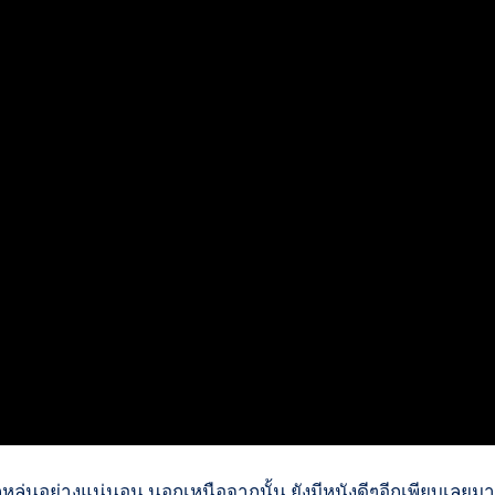
ตกหล่นอย่างแน่นอน นอกเหนือจากนั้น ยังมีหนังดีๆอีกเพียบเลย