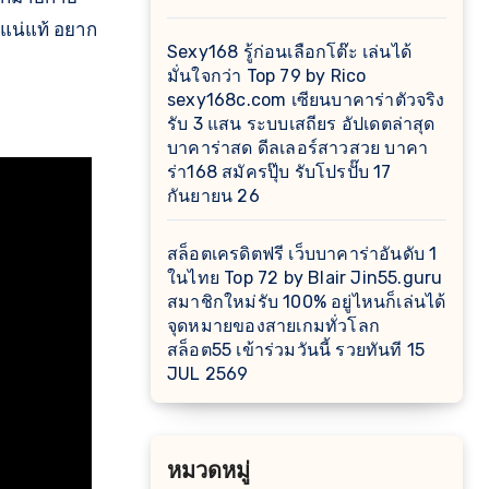
งแน่แท้ อยาก
Sexy168 รู้ก่อนเลือกโต๊ะ เล่นได้
มั่นใจกว่า Top 79 by Rico
sexy168c.com เซียนบาคาร่าตัวจริง
รับ 3 แสน ระบบเสถียร อัปเดตล่าสุด
บาคาร่าสด ดีลเลอร์สาวสวย บาคา
ร่า168 สมัครปุ๊บ รับโปรปั๊บ 17
กันยายน 26
สล็อตเครดิตฟรี เว็บบาคาร่าอันดับ 1
ในไทย Top 72 by Blair Jin55.guru
สมาชิกใหม่รับ 100% อยู่ไหนก็เล่นได้
จุดหมายของสายเกมทั่วโลก
สล็อต55 เข้าร่วมวันนี้ รวยทันที 15
JUL 2569
หมวดหมู่