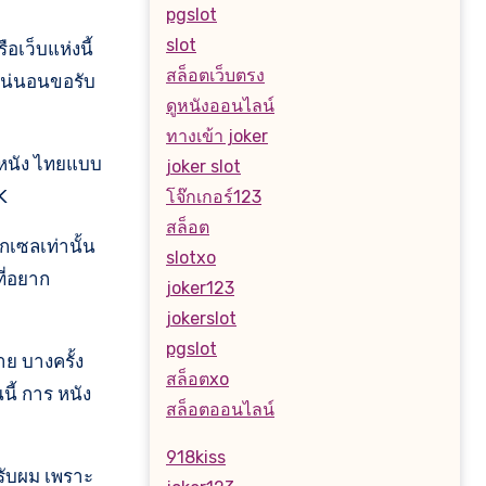
pgslot
slot
อเว็บแห่งนี้
สล็อตเว็บตรง
 แน่นอนขอรับ
ดูหนังออนไลน์
ทางเข้า joker
ูหนัง ไทยแบบ
joker slot
K
โจ๊กเกอร์123
สล็อต
กเซลเท่านั้น
slotxo
ี่อยาก
joker123
jokerslot
pgslot
ย บางครั้ง
สล็อตxo
ี้ การ หนัง
สล็อตออนไลน์
918kiss
ครับผม เพราะ