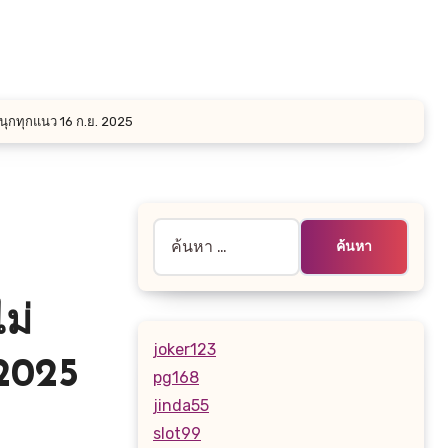
สนุกทุกแนว 16 ก.ย. 2025
ค้นหา
สำหรับ:
ม่
joker123
 2025
pg168
jinda55
slot99