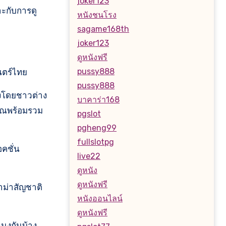
joker123
าะกับการดู
หนังชนโรง
sagame168th
joker123
ดูหนังฟรี
pussy888
นตร์ไทย
pussy888
างโดยชาวต่าง
บาคาร่า168
คุณพร้อมรวม
pgslot
pgheng99
fullslotpg
อคชั่น
live22
ดูหนัง
ดูหนังฟรี
าม่าสัญชาติ
หนังออนไลน์
ดูหนังฟรี
นงกันบ้าง