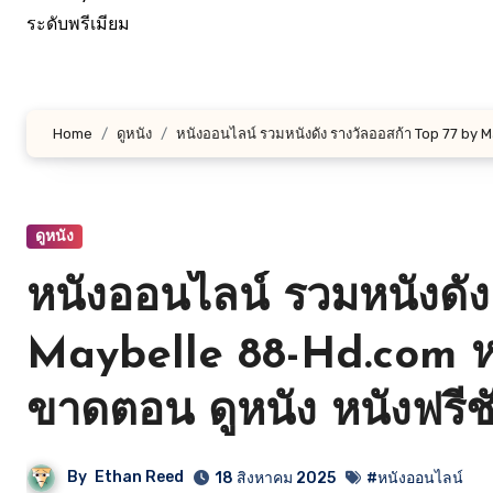
ระดับพรีเมียม
Home
ดูหนัง
หนังออนไลน์ รวมหนังดัง รางวัลออสก้า Top 77 by Ma
ดูหนัง
หนังออนไลน์ รวมหนังดัง
Maybelle 88-Hd.com หนั
ขาดตอน ดูหนัง หนังฟรีชั
By
Ethan Reed
18 สิงหาคม 2025
#หนังออนไลน์