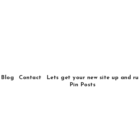
Blog
Contact
Lets get your new site up and ru
Pin Posts