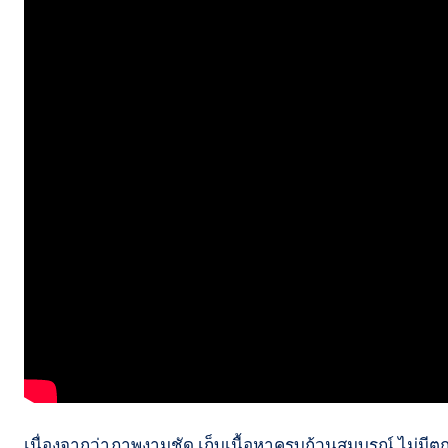
เนื่องจากว่าภาพงามชัด เก็บเนื้อหาครบถ้วนสมบูรณ์ ไม่มี