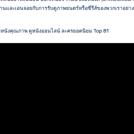
สนานและเอนจอยกับการรับดูภาพยนตร์หรือซีรีส์ของพวกเราอย่า
ัดหนังคุณภาพ ดูหนังออนไลน์ ละครยอดนิยม Top 81