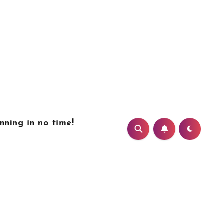
nning in no time!