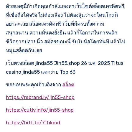
ด้วยเหตุนี้ถ้าเกิดคุณกำลังมองหาเว็บไซต์สล็อตเครดิตฟรี
ที่เชื่อถือได้จริง ไม่ต้องเสี่ยง ไม่ต้องลุ้นว่าจะโดนโกง ก็
อย่าละเลย สล็อตเครดิตฟรี เว็บที่มีครบทั้งความ
สนุกสนาน ความมั่นคงยั่งยืน แล้วก็โอกาสในการพลิก
ชีวิตจากปลายนิ้ว สมัครขณะนี้ รับโบนัสโดยทันที แล้วไป
หมุนสล็อตกันเลย
เว็บตรงสล็อต jinda55 Jin55.shop 26 ธ.ค. 2025 Titus
casino jinda55 แตกง่าย Top 63
ขอขอบพระคุณอ้างอิงจาก
สล็อต
https://rebrand.ly/jin55-shop
https://cutly.info/jin55-shop
https://bitt.to/7fhkmd