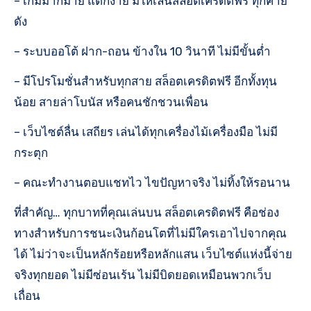
– เกมมากมาย แตกง่าย มีให้เล่นสล็อตเครดิตฟรี ทุกค่าย
ดัง
– ระบบออโต้ ฝาก-ถอน ข้างใน 10 วินาที ไม่มีขั้นต่ำ
– มีโปรโมชั่นสำหรับทุกสาย สล็อตเครดิตฟรี อีกทั้งทุน
น้อย สายล่าโบนัส หรือคนชักชวนเพื่อน
– เว็บไซต์ลื่น เสถียร เล่นได้ทุกเครื่องไม้เครื่องมือ ไม่มี
กระตุก
– คณะทำงานตอบแชทไว ไขปัญหาจริง ไม่ทิ้งให้รอนาน
ที่สำคัญ… ทุกบาทที่คุณเล่นบน สล็อตเครดิตฟรี คือช่อง
ทางสำหรับการชนะเงินก้อนโตที่ไม่มีใครเอาไปจากคุณ
ได้ ไม่ว่าจะเป็นหลักร้อยหรือหลักแสน เว็บไซต์แห่งนี้จ่าย
จริงทุกยอด ไม่มีซ่อนเร้น ไม่มีบิดยอดเหมือนพวกเว็บ
เถื่อน