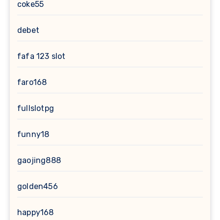
coke55
debet
fafa 123 slot
faro168
fullslotpg
funny18
gaojing888
golden456
happy168