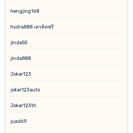
hengjing168
hydra888 เครดิตฟรี
jinda55
jinda888
Joker123
joker123auto
Joker123th
juad69