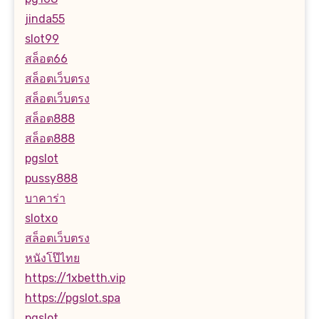
jinda55
slot99
สล็อต66
สล็อตเว็บตรง
สล็อตเว็บตรง
สล็อต888
สล็อต888
pgslot
pussy888
บาคาร่า
slotxo
สล็อตเว็บตรง
หนังโป๊ไทย
https://1xbetth.vip
https://pgslot.spa
pgslot