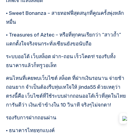
เทพเจ้าแห่งสล็อต
• Sweet Bonanza – สายทอฟฟี่สุดสนุกที่คูณครั้งพุ่งหลัก
หมื่น
• Treasures of Aztec – หรือที่ทุกคนเรียกว่า “สาวถ้ำ”
แตกตั้งใจจริงจนกระทั่งเซียนยังขอนับถือ
ระบบออโต้ เว็บสล็อต ฝาก-ถอน เร็วโคตร! รองรับทั้ง
ธนาคารแล้วก็ทรูวอเล็ท
คนไหนที่เคยพบเว็บไซต์ สล็อต ที่ฝากเงินรอนาน จ่ายช้า
ถอนยาก จำเป็นต้องรีบทุ่มเทใจให้ jinda55 ด้วยเหตุว่า
ตรงนี้คือ เว็บไซต์ที่ใช้ระบบฝากถอนออโต้เร็วที่สุดในไทย
การันตีว่า เงินเข้าข้างใน 10 วินาที จริงๆไม่จกตา!
รองรับการฝากถอนผ่าน
• ธนาคารไทยทุกแบงค์