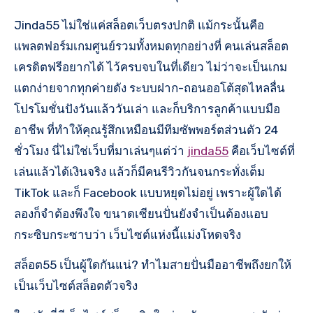
Jinda55 ไม่ใช่แค่สล็อตเว็บตรงปกติ แม้กระนั้นคือ
แพลตฟอร์มเกมศูนย์รวมทั้งหมดทุกอย่างที่ คนเล่นสล็อต
เครดิตฟรีอยากได้ ไว้ครบจบในที่เดียว ไม่ว่าจะเป็นเกม
แตกง่ายจากทุกค่ายดัง ระบบฝาก-ถอนออโต้สุดไหลลื่น
โปรโมชั่นปังวันแล้ววันเล่า และก็บริการลูกค้าแบบมือ
อาชีพ ที่ทำให้คุณรู้สึกเหมือนมีทีมซัพพอร์ตส่วนตัว 24
ชั่วโมง นี่ไม่ใช่เว็บที่มาเล่นๆแต่ว่า
jinda55
คือเว็บไซต์ที่
เล่นแล้วได้เงินจริง แล้วก็มีคนรีวิวกันจนกระทั่งเต็ม
TikTok และก็ Facebook แบบหยุดไม่อยู่ เพราะผู้ใดได้
ลองก็จำต้องพึงใจ ขนาดเซียนปั่นยังจำเป็นต้องแอบ
กระซิบกระซาบว่า เว็บไซต์แห่งนี้แม่งโหดจริง
สล็อต55 เป็นผู้ใดกันแน่? ทำไมสายปั่นมืออาชีพถึงยกให้
เป็นเว็บไซต์สล็อตตัวจริง