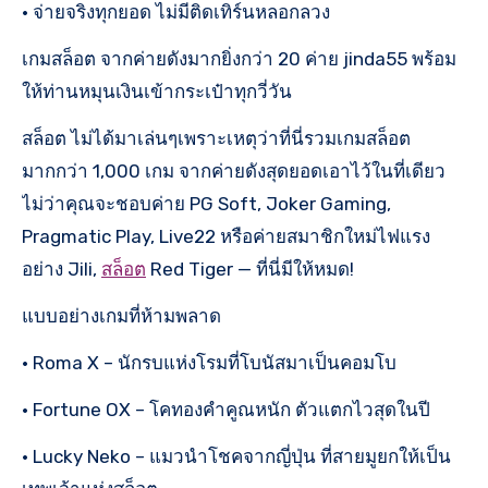
• จ่ายจริงทุกยอด ไม่มีติดเทิร์นหลอกลวง
เกมสล็อต จากค่ายดังมากยิ่งกว่า 20 ค่าย jinda55 พร้อม
ให้ท่านหมุนเงินเข้ากระเป๋าทุกวี่วัน
สล็อต ไม่ได้มาเล่นๆเพราะเหตุว่าที่นี่รวมเกมสล็อต
มากกว่า 1,000 เกม จากค่ายดังสุดยอดเอาไว้ในที่เดียว
ไม่ว่าคุณจะชอบค่าย PG Soft, Joker Gaming,
Pragmatic Play, Live22 หรือค่ายสมาชิกใหม่ไฟแรง
อย่าง Jili,
สล็อต
Red Tiger — ที่นี่มีให้หมด!
แบบอย่างเกมที่ห้ามพลาด
• Roma X – นักรบแห่งโรมที่โบนัสมาเป็นคอมโบ
• Fortune OX – โคทองคำคูณหนัก ตัวแตกไวสุดในปี
• Lucky Neko – แมวนำโชคจากญี่ปุ่น ที่สายมูยกให้เป็น