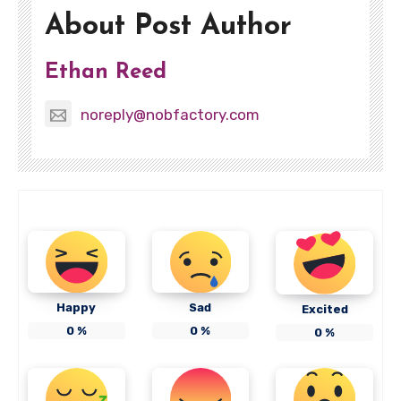
About Post Author
Ethan Reed
noreply@nobfactory.com
Happy
Sad
Excited
0
%
0
%
0
%