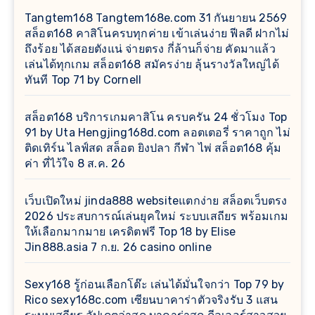
Tangtem168 Tangtem168e.com 31 กันยายน 2569
สล็อต168 คาสิโนครบทุกค่าย เข้าเล่นง่าย ฟีลดี ฝากไม่
ถึงร้อย ได้สอยตังแน่ จ่ายตรง กี่ล้านก็จ่าย คัดมาแล้ว
เล่นได้ทุกเกม สล็อต168 สมัครง่าย ลุ้นรางวัลใหญ่ได้
ทันที Top 71 by Cornell
สล็อต168 บริการเกมคาสิโน ครบครัน 24 ชั่วโมง Top
91 by Uta Hengjing168d.com ลอตเตอรี่ ราคาถูก ไม่
ติดเทิร์น ไลฟ์สด สล็อต ยิงปลา กีฬา ไพ่ สล็อต168 คุ้ม
ค่า ที่ไว้ใจ 8 ส.ค. 26
เว็บเปิดใหม่ jinda888 websiteแตกง่าย สล็อตเว็บตรง
2026 ประสบการณ์เล่นยุคใหม่ ระบบเสถียร พร้อมเกม
ให้เลือกมากมาย เครดิตฟรี Top 18 by Elise
Jin888.asia 7 ก.ย. 26 casino online
Sexy168 รู้ก่อนเลือกโต๊ะ เล่นได้มั่นใจกว่า Top 79 by
Rico sexy168c.com เซียนบาคาร่าตัวจริงรับ 3 แสน