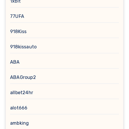
1xbit
77UFA
918Kiss
918kissauto
ABA
ABAGroup2
allbet24hr
alot666
ambking