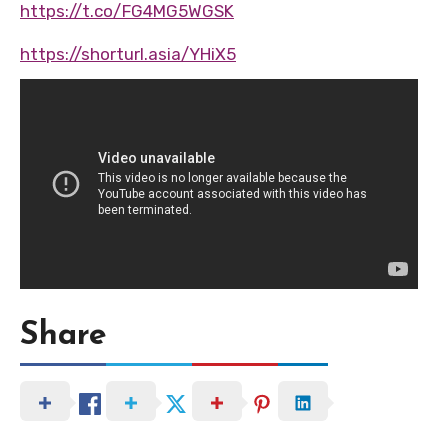
https://t.co/FG4MG5WGSK
https://shorturl.asia/YHiX5
Share