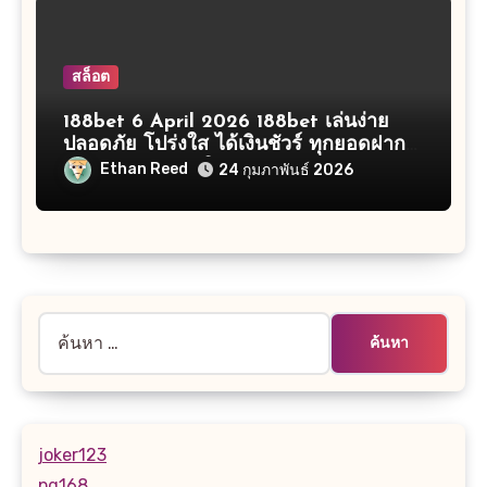
สล็อต
188bet 6 April 2026 188bet เล่นง่าย
ปลอดภัย โปร่งใส ได้เงินชัวร์ ทุกยอดฝาก
รับ 10% แจกวันเกิด 500 มาตรฐานสูง
Ethan Reed
24 กุมภาพันธ์ 2026
บริการระดับ VIP 188bet แตกง่าย ให้เยอะ
Top 25 by Nathan 188betthc.com
ค้นหา
สำหรับ:
joker123
pg168