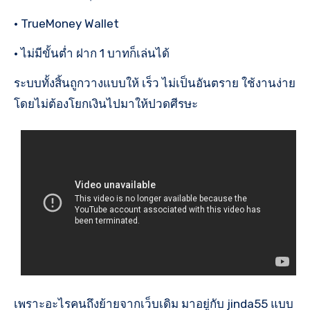
• TrueMoney Wallet
• ไม่มีขั้นต่ำ ฝาก 1 บาทก็เล่นได้
ระบบทั้งสิ้นถูกวางแบบให้ เร็ว ไม่เป็นอันตราย ใช้งานง่าย
โดยไม่ต้องโยกเงินไปมาให้ปวดศีรษะ
เพราะอะไรคนถึงย้ายจากเว็บเดิม มาอยู่กับ jinda55 แบบ