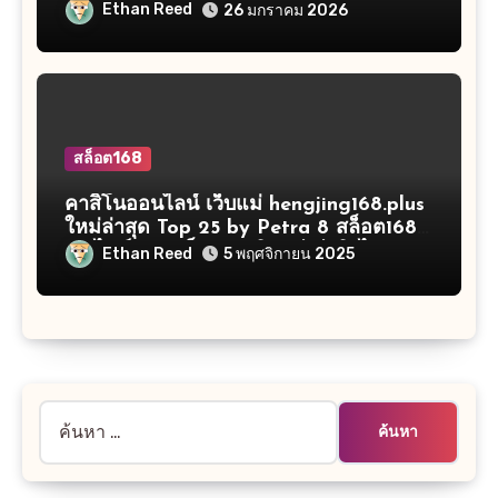
ล่าสุด Top 5 by Rochelle
Ethan Reed
26 มกราคม 2026
hengjing168.golf 24 มีนาคม 26 casino
online
สล็อต168
คาสิโนออนไลน์ เว็บแม่ hengjing168.plus
ใหม่ล่าสุด Top 25 by Petra 8 สล็อต168
เวปไซต์ตรง สล็อตเครดิตฟรี มีจริงไหม?
Ethan Reed
5 พฤศจิกายน 2025
วิธีเช็คโปรที่ ถอนได้จริง DEC 68
ค้นหา
สำหรับ: