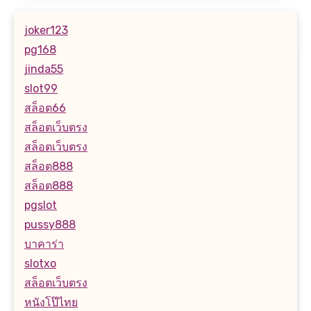
joker123
pg168
jinda55
slot99
สล็อต66
สล็อตเว็บตรง
สล็อตเว็บตรง
สล็อต888
สล็อต888
pgslot
pussy888
บาคาร่า
slotxo
สล็อตเว็บตรง
หนังโป๊ไทย