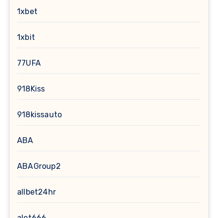
1xbet
1xbit
77UFA
918Kiss
918kissauto
ABA
ABAGroup2
allbet24hr
alot666