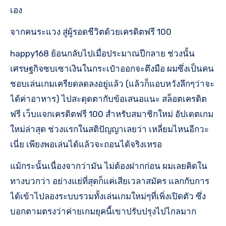
เอง
จากคนระแวง สู่ผู้รอดชีวิตด้วยเครดิตฟรี 100
happy168 ย้อนกลับไปเมื่อประมาณปีกลาย ช่วงนั้น
เศรษฐกิจซบเซาเงินในกระเป๋าออกจะตึงมือ ผมซึ่งเป็นคน
ชอบเล่นเกมเครียดลดลงอยู่แล้ว (แล้วก็แอบหวังลึกๆว่าจะ
ได้ค่าอาหาร) ไปสะดุดตากับข้อเสนอแนะ สล็อตเครดิต
ฟรี เว็บแจกเครดิตฟรี 100 สำหรับสมาชิกใหม่ อัปเดตเกม
ใหม่ล่าสุด ช่วงแรกในสติปัญญาเลยว่า เหลี่ยมไหนอีกวะ
เนี่ย เพียงพอเล่นได้แล้วจะถอนได้จริงเหรอ
แม้กระนั้นเนื่องจากว่ามัน ไม่ต้องฝากก่อน ผมเลยคิดใน
ทางบวกว่า อย่างแย่ที่สุดก็แค่เสียเวลาสมัคร แลกกับการ
ได้เข้าไปลองระบบรวมทั้งเล่นเกมใหม่ๆที่เพิ่งเปิดตัว ซึ่ง
บอกตามตรงว่าค่ายเกมยุคนี้เขาปรับปรุงไปไกลมาก