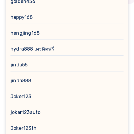
golden456
happy168
hengjing168
hydra888 เครดิตฟรี
jinda55
jinda888
Joker123
joker123auto
Joker123th