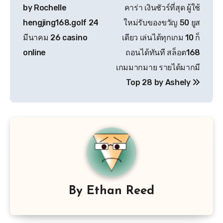
by Rochelle
คาร่า เงินชัวร์ที่สุด ผู้ใช้
hengjing168.golf 24
ใหม่รับของขวัญ 50 ยูส
มีนาคม 26 casino
เดียว เล่นได้ทุกเกม 10 ก็
online
ถอนได้ทันที สล็อต168
เกมมากมาย รายได้มากมี
Top 28 by Ashely
By
Ethan Reed