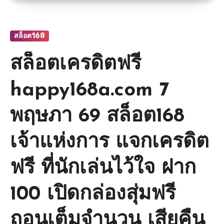
สล็อต168
สล็อตเครดิตฟรี
happy168a.com 7
พฤษภา 69 สล็อต168
เจ้าแห่งการ แจกเครดิต
ฟรี ที่นักเล่นไว้ใจ ฝาก
100 เปิดกล่องสุ่มฟรี
ถอนเต็มจำนวน เสียคืน