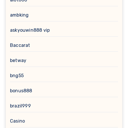
ambking
askyouwin888 vip
Baccarat
betway
bng55
bonus888
brazil999
Casino