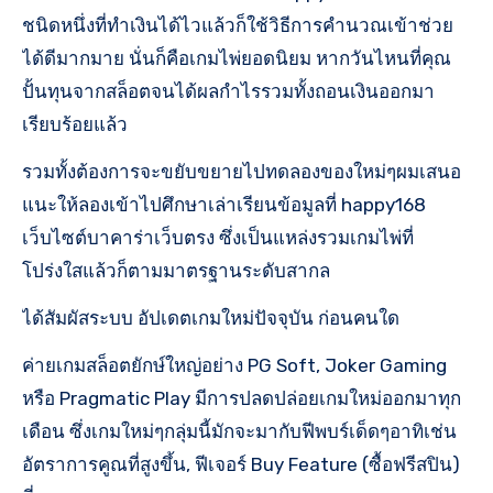
ชนิดหนึ่งที่ทำเงินได้ไวแล้วก็ใช้วิธีการคำนวณเข้าช่วย
ได้ดีมากมาย นั่นก็คือเกมไพ่ยอดนิยม หากวันไหนที่คุณ
ปั้นทุนจากสล็อตจนได้ผลกำไรรวมทั้งถอนเงินออกมา
เรียบร้อยแล้ว
รวมทั้งต้องการจะขยับขยายไปทดลองของใหม่ๆผมเสนอ
แนะให้ลองเข้าไปศึกษาเล่าเรียนข้อมูลที่ happy168
เว็บไซต์บาคาร่าเว็บตรง ซึ่งเป็นแหล่งรวมเกมไพ่ที่
โปร่งใสแล้วก็ตามมาตรฐานระดับสากล
ได้สัมผัสระบบ อัปเดตเกมใหม่ปัจจุบัน ก่อนคนใด
ค่ายเกมสล็อตยักษ์ใหญ่อย่าง PG Soft, Joker Gaming
หรือ Pragmatic Play มีการปลดปล่อยเกมใหม่ออกมาทุก
เดือน ซึ่งเกมใหม่ๆกลุ่มนี้มักจะมากับฟีพบร์เด็ดๆอาทิเช่น
อัตราการคูณที่สูงขึ้น, ฟีเจอร์ Buy Feature (ซื้อฟรีสปิน)