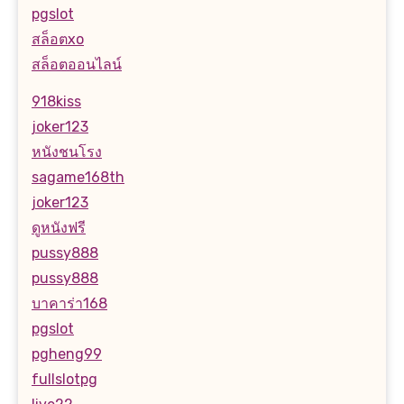
pgslot
สล็อตxo
สล็อตออนไลน์
918kiss
joker123
หนังชนโรง
sagame168th
joker123
ดูหนังฟรี
pussy888
pussy888
บาคาร่า168
pgslot
pgheng99
fullslotpg